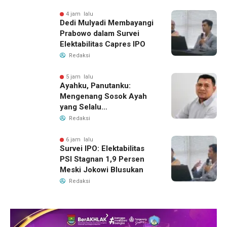
4 jam lalu
Dedi Mulyadi Membayangi
Prabowo dalam Survei
Elektabilitas Capres IPO
Redaksi
5 jam lalu
Ayahku, Panutanku:
Mengenang Sosok Ayah
yang Selalu
Membersamaiku
Redaksi
6 jam lalu
Survei IPO: Elektabilitas
PSI Stagnan 1,9 Persen
Meski Jokowi Blusukan
Redaksi