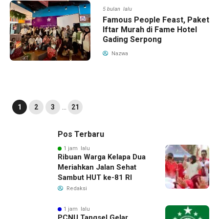
5 bulan lalu
Famous People Feast, Paket
Iftar Murah di Fame Hotel
Gading Serpong
Nazwa
1
2
3
…
21
Pos Terbaru
1 jam lalu
Ribuan Warga Kelapa Dua
Meriahkan Jalan Sehat
Sambut HUT ke-81 RI
Redaksi
1 jam lalu
PCNU Tangsel Gelar