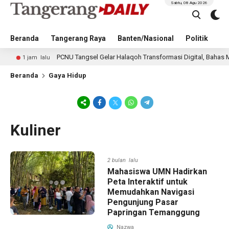
Sabtu, 08 Agu 2026
Beranda
Tangerang Raya
Banten/Nasional
Politik
Pe
PCNU Tangsel Gelar Halaqoh Transformasi Digital, Bahas Masa Dep
1 jam lalu
Beranda
Gaya Hidup
Kuliner
2 bulan lalu
Mahasiswa UMN Hadirkan
Peta Interaktif untuk
Memudahkan Navigasi
Pengunjung Pasar
Papringan Temanggung
Nazwa