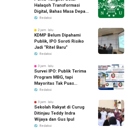
Halaqoh Transformasi
Digital, Bahas Masa Depan
NU di Era Disrupsi
Redaksi
2 jam lalu
KDMP Belum Dipahami
Publik, IPO Soroti Risiko
Jadi “Ritel Baru”
Redaksi
3 jam lalu
Survei IPO: Publik Terima
Program MBG, tapi
Mayoritas Tak Puas
dengan Pengelolaannya
Redaksi
3 jam lalu
Sekolah Rakyat di Curug
Ditinjau Teddy Indra
Wijaya dan Gus Ipul
Redaksi