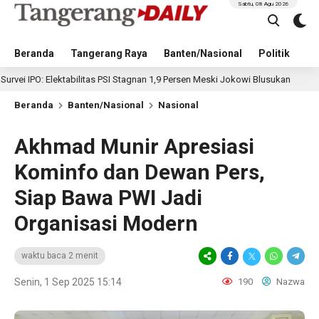
Sabtu, 08 Agu 2026
Beranda
Tangerang Raya
Banten/Nasional
Politik
Pe
lektabilitas PSI Stagnan 1,9 Persen Meski Jokowi Blusukan
18 jam lalu
Beranda
Banten/Nasional
Nasional
Akhmad Munir Apresiasi
Kominfo dan Dewan Pers,
Siap Bawa PWI Jadi
Organisasi Modern
waktu baca 2 menit
Senin, 1 Sep 2025 15:14
190
Nazwa