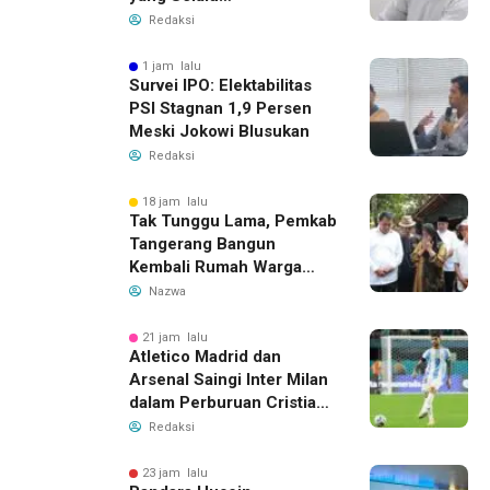
Membersamaiku
Redaksi
1 jam lalu
Survei IPO: Elektabilitas
PSI Stagnan 1,9 Persen
Meski Jokowi Blusukan
Redaksi
18 jam lalu
Tak Tunggu Lama, Pemkab
Tangerang Bangun
Kembali Rumah Warga
yang Roboh Akibat Puting
Nazwa
Beliung
21 jam lalu
Atletico Madrid dan
Arsenal Saingi Inter Milan
dalam Perburuan Cristian
Romero, Transfer Bek
Redaksi
Tottenham Memanas
23 jam lalu