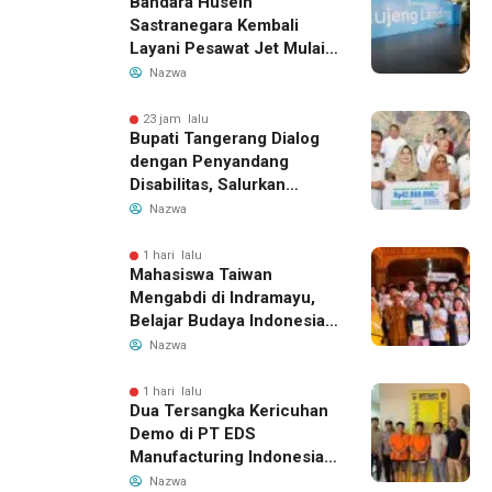
Bandara Husein
Sastranegara Kembali
Layani Pesawat Jet Mulai
14 Agustus 2026, Garuda
Nazwa
Indonesia Buka Rute
Bandung-Denpasar
23 jam lalu
Bupati Tangerang Dialog
dengan Penyandang
Disabilitas, Salurkan
Bantuan dan Tampung
Nazwa
Aspirasi
1 hari lalu
Mahasiswa Taiwan
Mengabdi di Indramayu,
Belajar Budaya Indonesia
dan Edukasi Pekerja
Nazwa
Migran
1 hari lalu
Dua Tersangka Kericuhan
Demo di PT EDS
Manufacturing Indonesia
Ditahan, Polda Banten
Nazwa