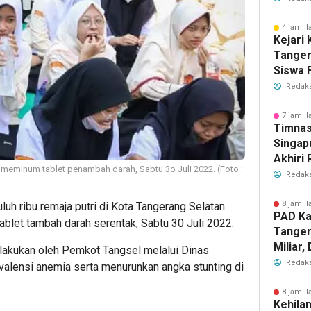
2026
4 jam l
Kejari
Tange
Siswa F
Penyid
Redaks
PKBM
7 jam l
Timnas
Singap
Akhiri
 meminum tablet penambah darah, Sabtu 3o Juli 2022. (Foto :
Tiket S
Redaks
2026
8 jam l
luh ribu remaja putri di Kota Tangerang Selatan
PAD Ka
ablet tambah darah serentak, Sabtu 30 Juli 2022.
Tanger
Miliar
ilakukan oleh Pemkot Tangsel melalui Dinas
Perub
Redaks
alensi anemia serta menurunkan angka stunting di
2026
8 jam l
Kehila