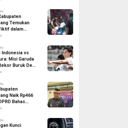
alu
 Kabupaten
rang Temukan
iktif dalam
ikan Dana BOP
i
alu
 Indonesia vs
ura: Misi Garuda
 Rekor Buruk Demi
emifinal Piala AFF
i
alu
bupaten
ang Naik Rp466
, DPRD Bahas
ahan KUA-PPAS
i
alu
ngan Kunci