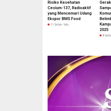
Risiko Kesehatan
Gerak
Cesium-137, Radioaktif
Sampa
yang Mencemari Udang
Komun
Ekspor BMS Food
Belim
Kampa
11 bulan lalu
2025
8 bula