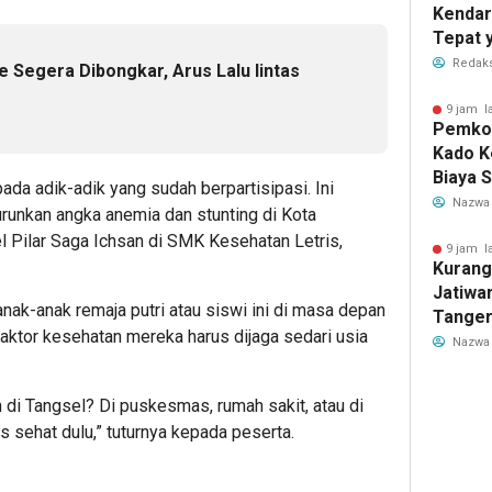
Kendar
Tepat 
Dilaku
Redaks
 Segera Dibongkar, Arus Lalu lintas
9 jam l
Pemkot
Kado K
Biaya 
da adik-adik yang sudah berpartisipasi. Ini
Air Be
Nazwa
unkan angka anemia dan stunting di Kota
Jadi R
el Pilar Saga Ichsan di SMK Kesehatan Letris,
9 jam l
Kurang
Jatiwa
, anak-anak remaja putri atau siswi ini di masa depan
Tanger
 faktor kesehatan mereka harus dijaga sedari usia
TPS3R 
Nazwa
 di Tangsel? Di puskesmas, rumah sakit, atau di
 sehat dulu,” tuturnya kepada peserta.