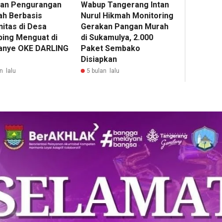
an Pengurangan
Wabup Tangerang Intan
h Berbasis
Nurul Hikmah Monitoring
itas di Desa
Gerakan Pangan Murah
bing Menguat di
di Sukamulya, 2.000
nye OKE DARLING
Paket Sembako
Disiapkan
n lalu
5 bulan lalu