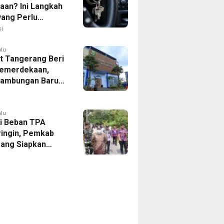
aan? Ini Langkah
yang Perlu
kan
i
alu
 Tangerang Beri
emerdekaan,
Sambungan Baru
rsih Dipangkas
p237 Ribu
alu
i Beban TPA
ringin, Pemkab
ang Siapkan
Baru di Tigaraksa