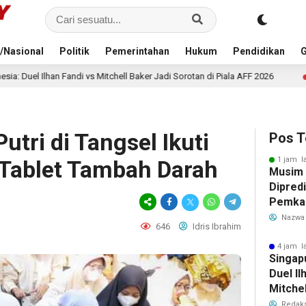
/Nasional
Politik
Pemerintahan
Hukum
Pendidikan
G
hell Baker Jadi Sorotan di Piala AFF 2026
Kejari Kabupat
4 jam lalu
utri di Tangsel Ikuti
Pos T
1 jam l
Tablet Tambah Darah
Musim
Dipredi
Pemka
Siapka
Nazwa
646
Idris Ibrahim
Antisip
Bersih
4 jam l
Singap
Duel Il
Mitchel
Sorotan
Redaks