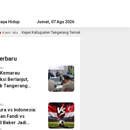
aya Hidup
Advertorial
Jumat, 07 Agu 2026
en Tangerang Temukan Siswa Fiktif dalam Penyidikan Dana BOP PKBM
erbaru
alu
 Kemarau
ksi Berlanjut,
b Tangerang
n Langkah
asi Krisis Air
alu
ura vs Indonesia:
han Fandi vs
l Baker Jadi
 di Piala AFF
i