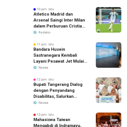
Beliung
10 jam lalu
Atletico Madrid dan
Arsenal Saingi Inter Milan
dalam Perburuan Cristian
Romero, Transfer Bek
Redaksi
Tottenham Memanas
11 jam lalu
Bandara Husein
Sastranegara Kembali
Layani Pesawat Jet Mulai
14 Agustus 2026, Garuda
Nazwa
Indonesia Buka Rute
Bandung-Denpasar
12 jam lalu
Bupati Tangerang Dialog
dengan Penyandang
Disabilitas, Salurkan
Bantuan dan Tampung
Nazwa
Aspirasi
13 jam lalu
Mahasiswa Taiwan
Mengabdi di Indramayu,