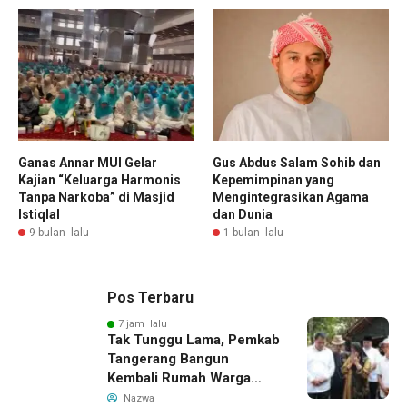
Ganas Annar MUI Gelar
Gus Abdus Salam Sohib dan
Kajian “Keluarga Harmonis
Kepemimpinan yang
Tanpa Narkoba” di Masjid
Mengintegrasikan Agama
Istiqlal
dan Dunia
9 bulan lalu
1 bulan lalu
Pos Terbaru
7 jam lalu
Tak Tunggu Lama, Pemkab
Tangerang Bangun
Kembali Rumah Warga
yang Roboh Akibat Puting
Nazwa