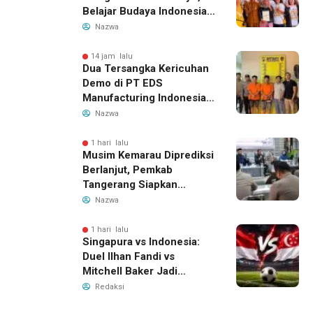
Belajar Budaya Indonesia
dan Edukasi Pekerja
Nazwa
Migran
14 jam lalu
Dua Tersangka Kericuhan
Demo di PT EDS
Manufacturing Indonesia
Ditahan, Polda Banten
Nazwa
Ungkap Motif Perebutan
Pengelolaan Limbah
1 hari lalu
Musim Kemarau Diprediksi
Berlanjut, Pemkab
Tangerang Siapkan
Langkah Antisipasi Krisis
Nazwa
Air Bersih
1 hari lalu
Singapura vs Indonesia:
Duel Ilhan Fandi vs
Mitchell Baker Jadi
Sorotan di Piala AFF 2026
Redaksi