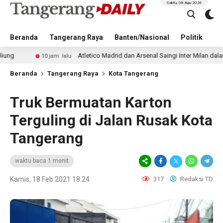
Sabtu, 08 Agu 2026
Beranda
Tangerang Raya
Banten/Nasional
Politik
Pe
Atletico Madrid dan Arsenal Saingi Inter Milan dalam Perburua
10 jam lalu
Beranda
Tangerang Raya
Kota Tangerang
Truk Bermuatan Karton
Terguling di Jalan Rusak Kota
Tangerang
waktu baca 1 menit
Kamis, 18 Feb 2021 18:24
317
Redaksi TD