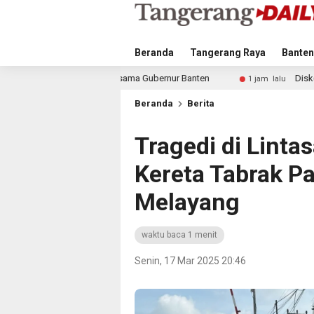
Beranda
Tangerang Raya
Banten
tis Bersama Gubernur Banten
Diskominfo Tangsel dan NU 
1 jam lalu
Beranda
Berita
Tragedi di Linta
Kereta Tabrak P
Melayang
waktu baca 1 menit
Senin, 17 Mar 2025 20:46