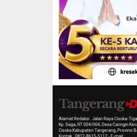
Alamat Redaksi : Jalan Raya Cisoka-Tiga
Kp. Saga, RT 004/004, Desa Caringin K
Cisoka Kabupaten Tangerang, Provinsi B
Kontak : 0812-8615-5112 - E-mail :