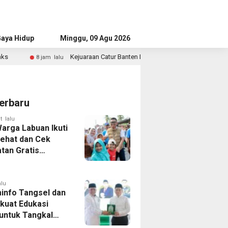
aya Hidup
Advertorial
Minggu, 09 Agu 2026
Kejuaraan Catur Banten Diikuti Ratusan Atlet, Wagub Tekankan Pembinaan Din
erbaru
t lalu
Warga Labuan Ikuti
Sehat dan Cek
tan Gratis
a Gubernur
alu
info Tangsel dan
kuat Edukasi
 untuk Tangkal
aran Hoaks