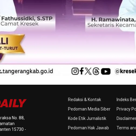
Redaksi & Kontak
Indeks Ber
Pedoman Media Siber
Privacy Po
raksa No. 88,
Kode Etik Jurnalistik
Disclaime
ecamatan
Pedoman Hak Jawab
Terms and
anten 15730 -