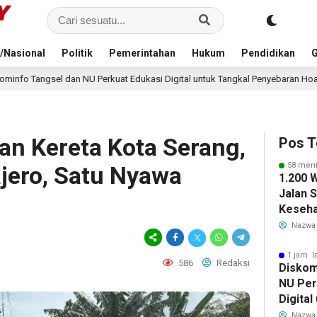
/Nasional
Politik
Pemerintahan
Hukum
Pendidikan
G
Perkuat Edukasi Digital untuk Tangkal Penyebaran Hoaks
8 jam lalu
san Kereta Kota Serang,
Pos T
58 meni
ajero, Satu Nyawa
1.200 
Jalan 
Keseha
Bersam
Nazwa
Banten
1 jam l
586
Redaksi
Diskom
NU Per
Digital
Penyeb
Nazwa