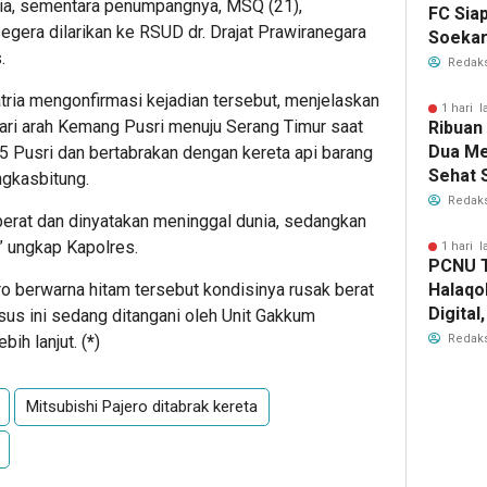
unia, sementara penumpangnya, MSQ (21),
FC Sia
egera dilarikan ke RSUD dr. Drajat Prawiranegara
Soekar
.
Bawa M
Redaks
Nama 
ria mengonfirmasi kejadian tersebut, menjelaskan
1 hari l
ari arah Kemang Pusri menuju Serang Timur saat
Ribuan
Dua Me
25 Pusri dan bertabrakan dengan kereta api barang
Sehat 
ngkasbitung.
RI
Redaks
erat dan dinyatakan meninggal dunia, sedangkan
 ungkap Kapolres.
1 hari l
PCNU T
ro berwarna hitam tersebut kondisinya rusak berat
Halaqo
Digita
kasus ini sedang ditangani oleh Unit Gakkum
Depan 
ih lanjut. (
*
)
Redaks
Mitsubishi Pajero ditabrak kereta