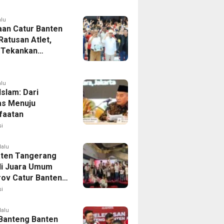
alu
aan Catur Banten
 Ratusan Atlet,
 Tekankan
aan Dini
alu
 Islam: Dari
tas Menuju
faatan
i
lalu
ten Tangerang
i Juara Umum
rov Catur Banten
aih 24 Medali
i
lalu
Banteng Banten