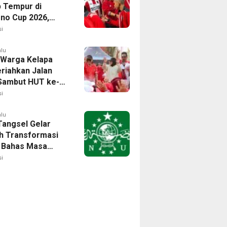
p Tempur di
no Cup 2026,
isi Harumkan
i
Banten
alu
 Warga Kelapa
riahkan Jalan
Sambut HUT ke-81
i
alu
angsel Gelar
h Transformasi
l, Bahas Masa
NU di Era Disrupsi
i