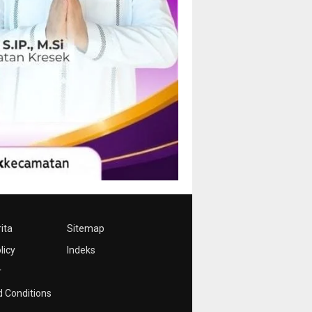
ita
Sitemap
licy
Indeks
r
 Conditions