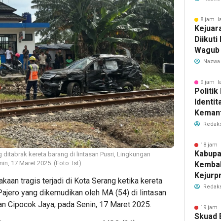
8 jam l
Kejuar
Diikuti
Wagub
Pembin
Nazwa
9 jam l
Politik
Identi
Keman
Redaks
18 jam 
Kabupa
ditabrak kereta barang di lintasan Pusri, Lingkungan
, 17 Maret 2025. (Foto: Ist)
Kembal
Kejurp
kaan tragis terjadi di Kota Serang ketika kereta
2026, R
Redaks
ajero yang dikemudikan oleh MA (54) di lintasan
n Cipocok Jaya, pada Senin, 17 Maret 2025.
19 jam 
Skuad 