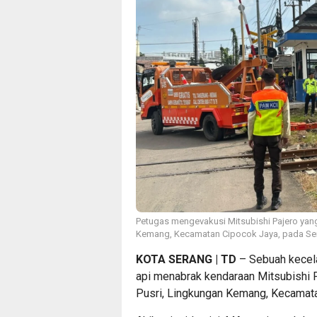
Petugas mengevakusi Mitsubishi Pajero yang 
Kemang, Kecamatan Cipocok Jaya, pada Senin
KOTA SERANG | TD
– Sebuah kecela
api menabrak kendaraan Mitsubishi P
Pusri, Lingkungan Kemang, Kecamata