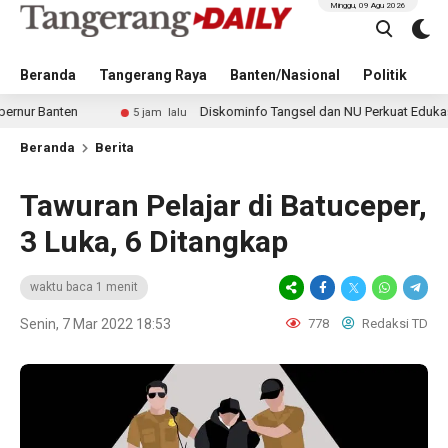
Minggu, 09 Agu 2026
Beranda
Tangerang Raya
Banten/Nasional
Politik
Pe
nten
Diskominfo Tangsel dan NU Perkuat Edukasi Digital
5 jam lalu
Beranda
Berita
Tawuran Pelajar di Batuceper,
3 Luka, 6 Ditangkap
waktu baca 1 menit
Senin, 7 Mar 2022 18:53
778
Redaksi TD