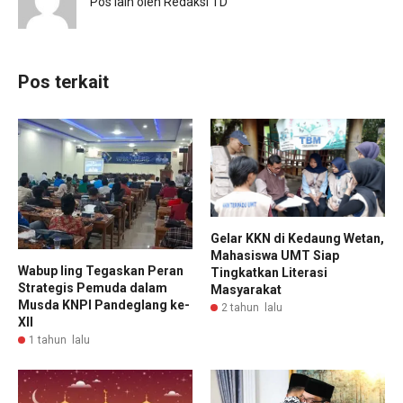
Pos lain oleh Redaksi TD
Pos terkait
Gelar KKN di Kedaung Wetan,
Mahasiswa UMT Siap
Wabup Iing Tegaskan Peran
Tingkatkan Literasi
Strategis Pemuda dalam
Masyarakat
Musda KNPI Pandeglang ke-
2 tahun lalu
XII
1 tahun lalu