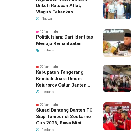
Diikuti Ratusan Atlet,
Wagub Tekankan
Pembinaan Dini
Nazwa
13 jam lalu
Politik Islam: Dari Identitas
Menuju Kemanfaatan
Redaksi
22 jam lalu
Kabupaten Tangerang
Kembali Juara Umum
Kejurprov Catur Banten
2026, Raih 24 Medali
Redaksi
22 jam lalu
Skuad Banteng Banten FC
Siap Tempur di Soekarno
Cup 2026, Bawa Misi
Harumkan Nama Banten
Redaksi