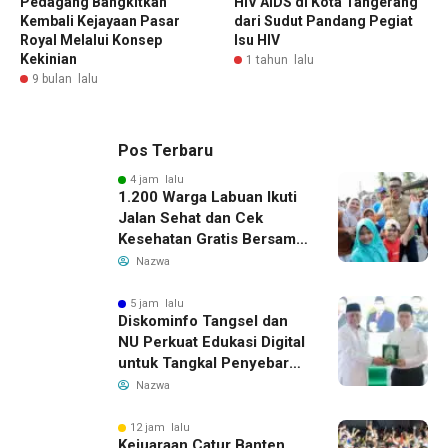
Pedagang Bangkitkan
HIV AIDS di Kota Tangerang
Kembali Kejayaan Pasar
dari Sudut Pandang Pegiat
Royal Melalui Konsep
Isu HIV
Kekinian
1 tahun lalu
9 bulan lalu
Pos Terbaru
4 jam lalu
1.200 Warga Labuan Ikuti
Jalan Sehat dan Cek
Kesehatan Gratis Bersama
Gubernur Banten
Nazwa
5 jam lalu
Diskominfo Tangsel dan
NU Perkuat Edukasi Digital
untuk Tangkal Penyebaran
Hoaks
Nazwa
12 jam lalu
Kejuaraan Catur Banten