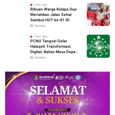
1 hari lalu
Ribuan Warga Kelapa Dua
Meriahkan Jalan Sehat
Sambut HUT ke-81 RI
Redaksi
1 hari lalu
PCNU Tangsel Gelar
Halaqoh Transformasi
Digital, Bahas Masa Depan
NU di Era Disrupsi
Redaksi