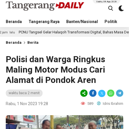
Sabtu, 08 Agu 2026
Beranda
Tangerang Raya
Banten/Nasional
Politik
Pe
PCNU Tangsel Gelar Halaqoh Transformasi Digital, Bahas Masa Depan NU di E
Beranda
Berita
Polisi dan Warga Ringkus
Maling Motor Modus Cari
Alamat di Pondok Aren
waktu baca 2 menit
Rabu, 1 Nov 2023 19:28
589
Idris Ibrahim