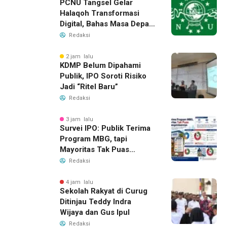
PCNU Tangsel Gelar
Halaqoh Transformasi
Digital, Bahas Masa Depan
NU di Era Disrupsi
Redaksi
2 jam lalu
KDMP Belum Dipahami
Publik, IPO Soroti Risiko
Jadi “Ritel Baru”
Redaksi
3 jam lalu
Survei IPO: Publik Terima
Program MBG, tapi
Mayoritas Tak Puas
dengan Pengelolaannya
Redaksi
4 jam lalu
Sekolah Rakyat di Curug
Ditinjau Teddy Indra
Wijaya dan Gus Ipul
Redaksi