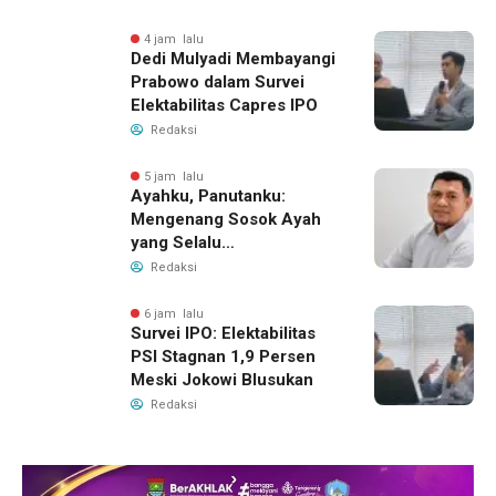
4 jam lalu
Dedi Mulyadi Membayangi
Prabowo dalam Survei
Elektabilitas Capres IPO
Redaksi
5 jam lalu
Ayahku, Panutanku:
Mengenang Sosok Ayah
yang Selalu
Membersamaiku
Redaksi
6 jam lalu
Survei IPO: Elektabilitas
PSI Stagnan 1,9 Persen
Meski Jokowi Blusukan
Redaksi