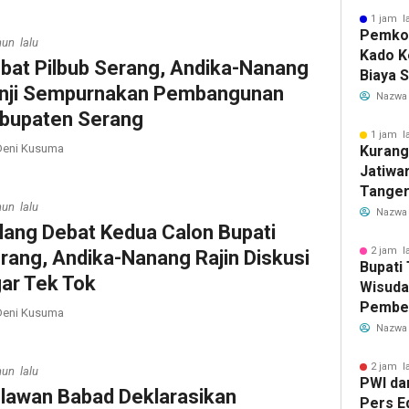
1 jam l
Pemkot
hun lalu
Kado K
bat Pilbub Serang, Andika-Nanang
Biaya 
nji Sempurnakan Pembangunan
Air Be
Nazwa
Jadi R
bupaten Serang
1 jam l
eni Kusuma
Kurang
Jatiwa
Tanger
hun lalu
TPS3R 
Nazwa
lang Debat Kedua Calon Bupati
2 jam l
rang, Andika-Nanang Rajin Diskusi
Bupati
ar Tek Tok
Wisuda
Pember
eni Kusuma
untuk 
Nazwa
Genera
2 jam l
hun lalu
PWI da
lawan Babad Deklarasikan
Pers E