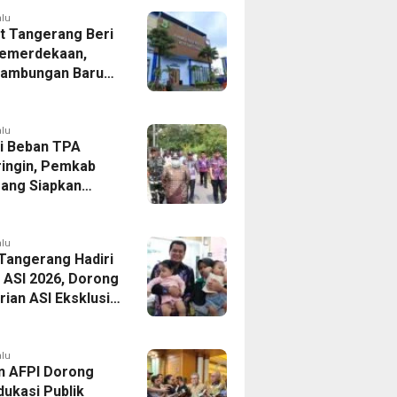
alu
 Tangerang Beri
emerdekaan,
Sambungan Baru
rsih Dipangkas
p237 Ribu
alu
i Beban TPA
ringin, Pemkab
ang Siapkan
Baru di Tigaraksa
alu
 Tangerang Hadiri
 ASI 2026, Dorong
ian ASI Eksklusif
Wujudkan
si Sehat
alu
n AFPI Dorong
dukasi Publik