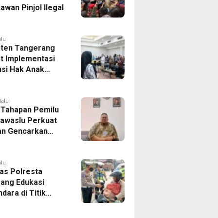
awan Pinjol Ilegal
alu
ten Tangerang
t Implementasi
si Hak Anak
Pelatihan
is Budaya Lokal
lalu
 Tahapan Pemilu
Bawaslu Perkuat
n Gencarkan
ikan Demokrasi
enerasi Muda
alu
tas Polresta
ang Edukasi
dara di Titik
Kecelakaan
Program Si Caka