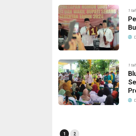
1 ta
Pe
Bu
D
1 ta
Bl
Se
Pr
D
1
2