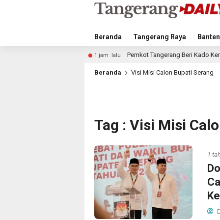
Beranda
Tangerang Raya
Banten
Pemkot Tangerang Beri Kado Kemerdekaan, Biaya Sambun
1 jam lalu
Beranda
Visi Misi Calon Bupati Serang
Tag : Visi Misi Ca
1 ta
Do
Ca
Ke
D