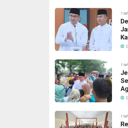
1 ta
De
Ja
Ka
D
1 ta
Je
Se
Ag
D
1 ta
Re