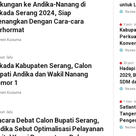
kungan ke Andika-Nanang di
untuk L
lkada Serang 2024, Siap
Nazwa
nangkan Dengan Cara-cara
3 jam l
rhormat
Kabupa
Perkua
eni Kusuma
Konven
Lewat 
Nazwa
Berbas
hun lalu
20 jam 
lkada Kabupaten Serang, Calon
Hadapi
pati Andika dan Wakil Nanang
2029, 
mor 1
SDM da
Pendid
Nazwa
eni Kusuma
bagi G
1 hari l
Satlan
hun lalu
Tanger
acara Debat Calon Bupati Serang,
Pengen
Rawan 
dika Sebut Optimalisasi Pelayanan
Nazwa
Lewat 