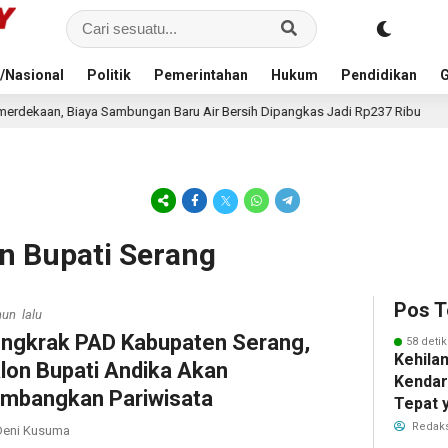
/Nasional
Politik
Pemerintahan
Hukum
Pendidikan
G
gan Baru Air Bersih Dipangkas Jadi Rp237 Ribu
Kurangi
1 jam lalu
lon Bupati Serang
Pos T
hun lalu
ngkrak PAD Kabupaten Serang,
58 detik
Kehila
lon Bupati Andika Akan
Kendar
mbangkan Pariwisata
Tepat 
Dilaku
Redaks
eni Kusuma