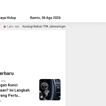
aya Hidup
Advertorial
Kamis, 06 Agu 2026
 Beban TPA Jatiwaringin, Pemkab Tangerang Siapkan TPS3R Baru di Tigaraksa
erbaru
 lalu
ngan Kunci
aan? Ini Langkah
yang Perlu
kan
i