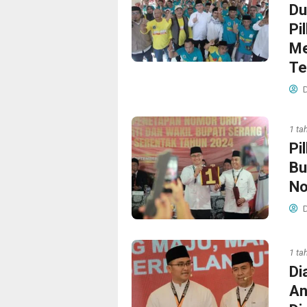
Du
Pi
Me
Te
D
1 ta
Pi
Bu
No
D
1 ta
Di
An