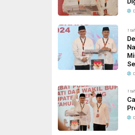
Di
D
1 ta
De
Na
Mi
Se
D
1 ta
Ca
Pr
D