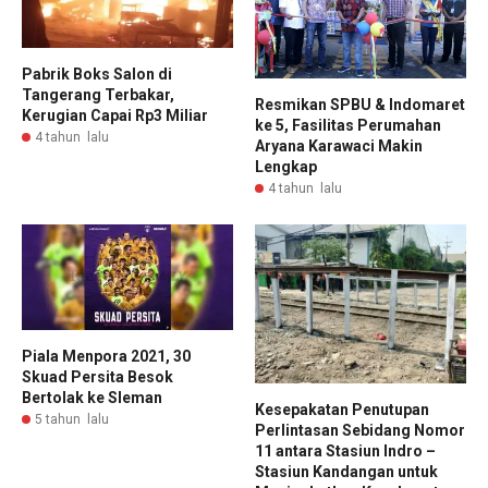
Pabrik Boks Salon di
Tangerang Terbakar,
Resmikan SPBU & Indomaret
Kerugian Capai Rp3 Miliar
ke 5, Fasilitas Perumahan
4 tahun lalu
Aryana Karawaci Makin
Lengkap
4 tahun lalu
Piala Menpora 2021, 30
Skuad Persita Besok
Bertolak ke Sleman
Kesepakatan Penutupan
5 tahun lalu
Perlintasan Sebidang Nomor
11 antara Stasiun Indro –
Stasiun Kandangan untuk