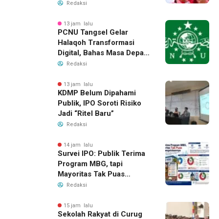
Redaksi
13 jam lalu
PCNU Tangsel Gelar
Halaqoh Transformasi
Digital, Bahas Masa Depan
NU di Era Disrupsi
Redaksi
13 jam lalu
KDMP Belum Dipahami
Publik, IPO Soroti Risiko
Jadi “Ritel Baru”
Redaksi
14 jam lalu
Survei IPO: Publik Terima
Program MBG, tapi
Mayoritas Tak Puas
dengan Pengelolaannya
Redaksi
15 jam lalu
Sekolah Rakyat di Curug