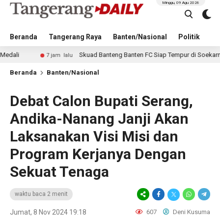
Minggu, 09 Agu 2026
Beranda
Tangerang Raya
Banten/Nasional
Politik
Pe
Skuad Banteng Banten FC Siap Tempur di Soekarno Cup 2
7 jam lalu
Beranda
Banten/Nasional
Debat Calon Bupati Serang,
Andika-Nanang Janji Akan
Laksanakan Visi Misi dan
Program Kerjanya Dengan
Sekuat Tenaga
waktu baca 2 menit
Jumat, 8 Nov 2024 19:18
607
Deni Kusuma