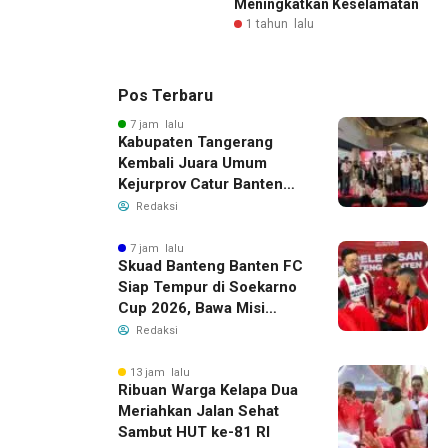
Meningkatkan Keselamatan
1 tahun lalu
Pos Terbaru
7 jam lalu
Kabupaten Tangerang
Kembali Juara Umum
Kejurprov Catur Banten
2026, Raih 24 Medali
Redaksi
7 jam lalu
Skuad Banteng Banten FC
Siap Tempur di Soekarno
Cup 2026, Bawa Misi
Harumkan Nama Banten
Redaksi
13 jam lalu
Ribuan Warga Kelapa Dua
Meriahkan Jalan Sehat
Sambut HUT ke-81 RI