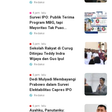
Redaksi
4 jam lalu
Survei IPO: Publik Terima
Program MBG, tapi
Mayoritas Tak Puas
dengan Pengelolaannya
Redaksi
5 jam lalu
Sekolah Rakyat di Curug
Ditinjau Teddy Indra
Wijaya dan Gus Ipul
Redaksi
5 jam lalu
Dedi Mulyadi Membayangi
Prabowo dalam Survei
Elektabilitas Capres IPO
Redaksi
6 jam lalu
Ayahku, Panutanku: