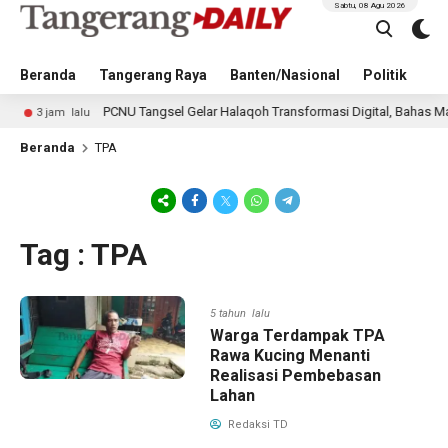
Sabtu, 08 Agu 2026
Beranda
Tangerang Raya
Banten/Nasional
Politik
Pe
PCNU Tangsel Gelar Halaqoh Transformasi Digital, Bahas Masa De
3 jam lalu
Beranda
TPA
Tag : TPA
5 tahun lalu
Warga Terdampak TPA
Rawa Kucing Menanti
Realisasi Pembebasan
Lahan
Redaksi TD