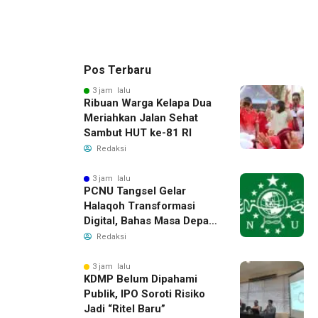
Pos Terbaru
3 jam lalu
Ribuan Warga Kelapa Dua
Meriahkan Jalan Sehat
Sambut HUT ke-81 RI
Redaksi
3 jam lalu
PCNU Tangsel Gelar
Halaqoh Transformasi
Digital, Bahas Masa Depan
NU di Era Disrupsi
Redaksi
3 jam lalu
KDMP Belum Dipahami
Publik, IPO Soroti Risiko
Jadi “Ritel Baru”