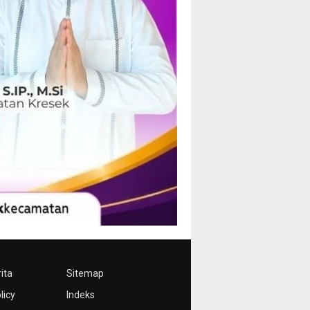
ita
Sitemap
licy
Indeks