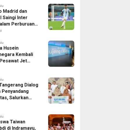
alu
co Madrid dan
 Saingi Inter
dalam Perburuan
an Romero,
i
er Bek Tottenham
as
alu
a Husein
negara Kembali
 Pesawat Jet
14 Agustus 2026,
 Indonesia Buka
andung-Denpasar
alu
 Tangerang Dialog
 Penyandang
itas, Salurkan
n dan Tampung
si
alu
swa Taiwan
di di Indramayu,