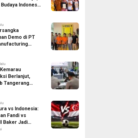
r Budaya Indonesia
ukasi Pekerja
alu
rsangka
han Demo di PT
nufacturing
ia Ditahan, Polda
 Ungkap Motif
tan Pengelolaan
lalu
 Kemarau
ksi Berlanjut,
b Tangerang
n Langkah
asi Krisis Air
alu
ura vs Indonesia:
han Fandi vs
l Baker Jadi
 di Piala AFF
i