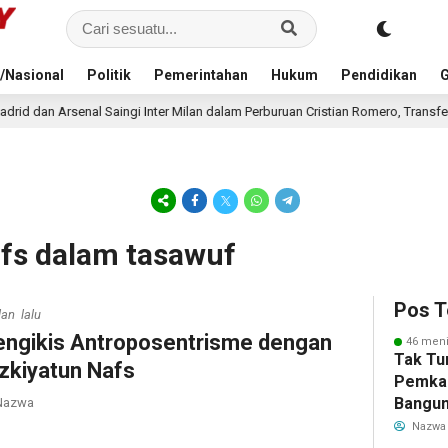
/Nasional
Politik
Pemerintahan
Hukum
Pendidikan
G
ngi Inter Milan dalam Perburuan Cristian Romero, Transfer Bek Tottenham Mem
afs dalam tasawuf
Pos T
lan lalu
ngikis Antroposentrisme dengan
46 meni
Tak Tu
zkiyatun Nafs
Pemka
Bangun
azwa
Warga 
Nazwa
Akibat 