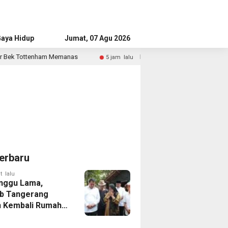
aya Hidup
Advertorial
Jumat, 07 Agu 2026
anas
Bandara Husein Sastranegara Kembali Layani Pesaw
5 jam lalu
erbaru
t lalu
nggu Lama,
b Tangerang
 Kembali Rumah
yang Roboh
Puting Beliung