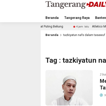
Beranda
Tangerang Raya
Banten
 Akibat Puting Beliung
Atletico Madrid dan Arsenal Sai
4 jam lalu
Beranda
tazkiyatun nafs dalam tasawuf
Tag : tazkiyatun n
2 bu
Me
Ta
N