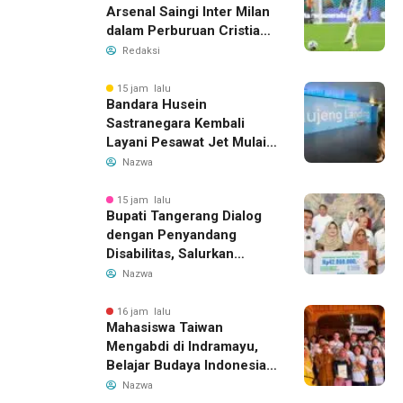
Arsenal Saingi Inter Milan
dalam Perburuan Cristian
Romero, Transfer Bek
Redaksi
Tottenham Memanas
15 jam lalu
Bandara Husein
Sastranegara Kembali
Layani Pesawat Jet Mulai
14 Agustus 2026, Garuda
Nazwa
Indonesia Buka Rute
Bandung-Denpasar
15 jam lalu
Bupati Tangerang Dialog
dengan Penyandang
Disabilitas, Salurkan
Bantuan dan Tampung
Nazwa
Aspirasi
16 jam lalu
Mahasiswa Taiwan
Mengabdi di Indramayu,
Belajar Budaya Indonesia
dan Edukasi Pekerja
Nazwa
Migran