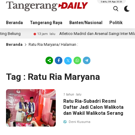
Sabtu, 08 Agu 2026
Beranda
Tangerang Raya
Banten/Nasional
Politik
Pe
liung
Atletico Madrid dan Arsenal Saingi Inter Milan d
13 jam lalu
Beranda
Ratu Ria Maryana
/ Halaman :
Tag : Ratu Ria Maryana
1 tahun lalu
Ratu Ria-Subadri Resmi
Daftar Jadi Calon Walikota
dan Wakil Walikota Serang
Deni Kusuma