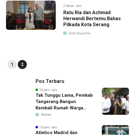
2 tahun lalu
Ratu Ria dan Achmad
Herwandi Bertemu Bahas
Pilkada Kota Serang
Deni Kusuma
1
2
Pos Terbaru
10 jam lalu
Tak Tunggu Lama, Pemkab
Tangerang Bangun
Kembali Rumah Warga
yang Roboh Akibat Puting
Nazwa
Beliung
13 jam lalu
Atletico Madrid dan