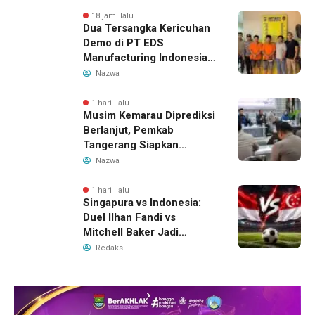
18 jam lalu
Dua Tersangka Kericuhan
Demo di PT EDS
Manufacturing Indonesia
Ditahan, Polda Banten
Nazwa
Ungkap Motif Perebutan
Pengelolaan Limbah
1 hari lalu
Musim Kemarau Diprediksi
Berlanjut, Pemkab
Tangerang Siapkan
Langkah Antisipasi Krisis
Nazwa
Air Bersih
1 hari lalu
Singapura vs Indonesia:
Duel Ilhan Fandi vs
Mitchell Baker Jadi
Sorotan di Piala AFF 2026
Redaksi