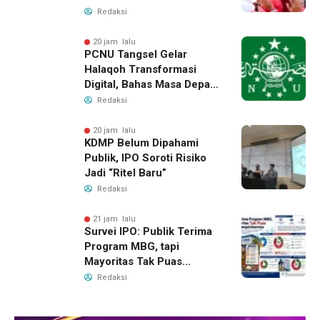
Redaksi
20 jam lalu
PCNU Tangsel Gelar
Halaqoh Transformasi
Digital, Bahas Masa Depan
NU di Era Disrupsi
Redaksi
20 jam lalu
KDMP Belum Dipahami
Publik, IPO Soroti Risiko
Jadi “Ritel Baru”
Redaksi
21 jam lalu
Survei IPO: Publik Terima
Program MBG, tapi
Mayoritas Tak Puas
dengan Pengelolaannya
Redaksi