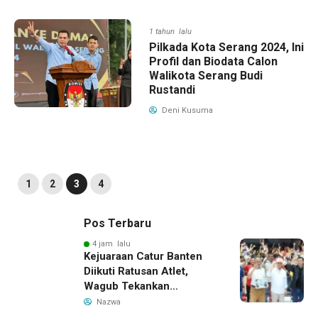
1 tahun lalu
Pilkada Kota Serang 2024, Ini
Profil dan Biodata Calon
Walikota Serang Budi
Rustandi
Deni Kusuma
1
2
3
4
Pos Terbaru
4 jam lalu
Kejuaraan Catur Banten
Diikuti Ratusan Atlet,
Wagub Tekankan
Pembinaan Dini
Nazwa