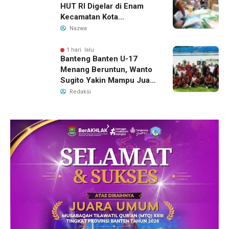
HUT RI Digelar di Enam
Kecamatan Kota
Tangerang, Catat
Nazwa
Jadwalnya
1 hari lalu
Banteng Banten U-17
Menang Beruntun, Wanto
Sugito Yakin Mampu Juara
Soekarno Cup 2026
Redaksi