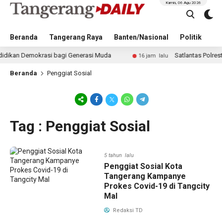
Kamis, 06 Agu 2026
Beranda
Tangerang Raya
Banten/Nasional
Politik
Pe
an Demokrasi bagi Generasi Muda
Satlantas Polresta T
16 jam lalu
Beranda
Penggiat Sosial
Tag : Penggiat Sosial
5 tahun lalu
Penggiat Sosial Kota
Tangerang Kampanye
Prokes Covid-19 di Tangcity
Mal
Redaksi TD