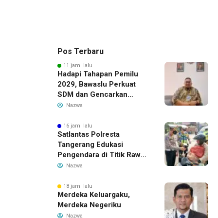
Pos Terbaru
11 jam lalu
Hadapi Tahapan Pemilu
2029, Bawaslu Perkuat
SDM dan Gencarkan
Pendidikan Demokrasi
Nazwa
bagi Generasi Muda
16 jam lalu
Satlantas Polresta
Tangerang Edukasi
Pengendara di Titik Rawan
Kecelakaan Lewat
Nazwa
Program Si Caka
18 jam lalu
Merdeka Keluargaku,
Merdeka Negeriku
Nazwa