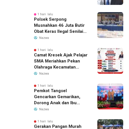
1 hari lalu
Polsek Serpong
Musnahkan 46 Juta Butir
Obat Keras Ilegal Senilai
Rp230 Miliar
Nazwa
1 hari lalu
Camat Kresek Ajak Pelajar
SMA Meriahkan Pekan
Olahraga Kecamatan
Kresek 2026
Nazwa
1 hari lalu
Pemkot Tangsel
Gencarkan Gemarikan,
Dorong Anak dan Ibu
Hamil Penuhi Protein
Nazwa
Hewani
1 hari lalu
Gerakan Pangan Murah