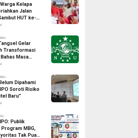
 Warga Kelapa
riahkan Jalan
Sambut HUT ke-81
i
lalu
angsel Gelar
h Transformasi
l, Bahas Masa
NU di Era Disrupsi
i
lalu
elum Dipahami
 IPO Soroti Risiko
itel Baru”
i
alu
IPO: Publik
 Program MBG,
ayoritas Tak Puas