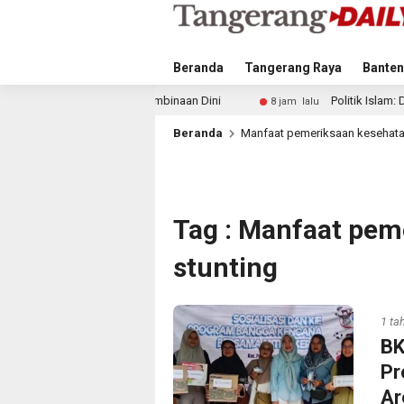
Beranda
Tangerang Raya
Banten
 Tekankan Pembinaan Dini
Politik Islam: Dari Identitas M
8 jam lalu
Beranda
Manfaat pemeriksaan kesehata
Tag : Manfaat pem
stunting
1 ta
BK
Pr
Ar