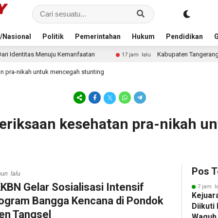
/Nasional
Politik
Pemerintahan
Hukum
Pendidikan
G
enuju Kemanfaatan
Kabupaten Tangerang Kembali Juara Um
17 jam lalu
n pra-nikah untuk mencegah stunting
eriksaan kesehatan pra-nikah 
Pos T
hun lalu
KBN Gelar Sosialisasi Intensif
7 jam l
Kejuar
ogram Bangga Kencana di Pondok
Diikuti
en Tangsel
Wagub