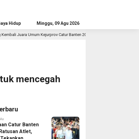
aya Hidup
Advertorial
Minggu, 09 Agu 2026
um Kejurprov Catur Banten 2026, Raih 24 Medali
Skuad 
17 jam lalu
untuk mencegah
erbaru
alu
aan Catur Banten
 Ratusan Atlet,
 Tekankan