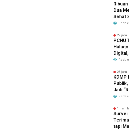
Ribuan
Dua Me
Sehat 
RI
Redaks
22 jam 
PCNU T
Halaqo
Digita
Depan 
Redaks
23 jam 
KDMP B
Publik,
Jadi “R
Redaks
1 hari l
Survei 
Terima
tapi M