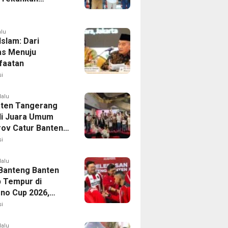
aan Dini
alu
 Islam: Dari
tas Menuju
faatan
i
lalu
ten Tangerang
i Juara Umum
rov Catur Banten
aih 24 Medali
i
lalu
Banteng Banten
p Tempur di
no Cup 2026,
isi Harumkan
i
Banten
lalu