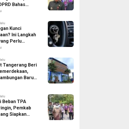
, DPRD Bahas
ahan KUA-PPAS
i
lalu
ngan Kunci
aan? Ini Langkah
yang Perlu
kan
i
lalu
 Tangerang Beri
emerdekaan,
Sambungan Baru
rsih Dipangkas
p237 Ribu
lalu
i Beban TPA
ringin, Pemkab
ang Siapkan
Baru di Tigaraksa