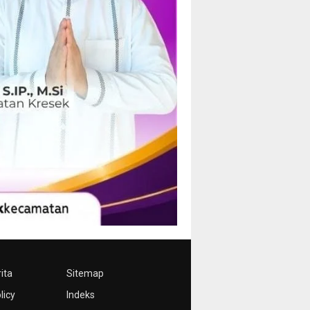
ita
Sitemap
licy
Indeks