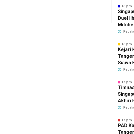
Bersih
13 jam 
Singap
Duel Il
Mitchel
Sorotan
Redaks
2026
13 jam 
Kejari
Tange
Siswa F
Penyid
Redaks
PKBM
17 jam 
Timnas
Singap
Akhiri
Tiket S
Redaks
2026
17 jam 
PAD Ka
Tanger