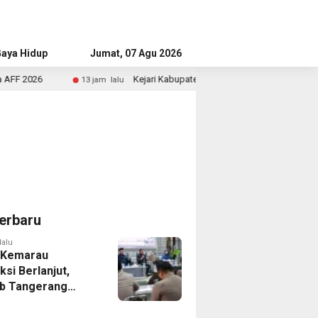
aya Hidup
Advertorial
Jumat, 07 Agu 2026
Kejari Kabupaten Tangerang Temukan Siswa Fiktif dalam Pen
13 jam lalu
erbaru
lalu
 Kemarau
ksi Berlanjut,
b Tangerang
n Langkah
asi Krisis Air