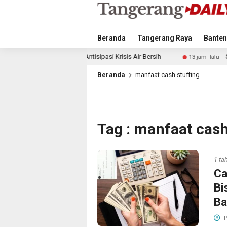
Beranda
Tangerang Raya
Banten
 Langkah Antisipasi Krisis Air Bersih
Singapura vs Indo
13 jam lalu
Beranda
manfaat cash stuffing
Tag : manfaat cash
1 ta
Ca
Bi
Ba
P