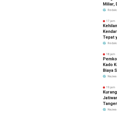
Miliar
Perub
Redaks
2026
17 jam 
Kehila
Kendar
Tepat 
Dilaku
Redaks
18 jam 
Pemkot
Kado K
Biaya 
Air Be
Nazwa
Jadi R
19 jam 
Kurang
Jatiwa
Tanger
TPS3R 
Nazwa