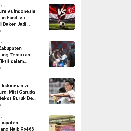
lalu
ura vs Indonesia:
han Fandi vs
l Baker Jadi
 di Piala AFF
i
lalu
 Kabupaten
rang Temukan
iktif dalam
ikan Dana BOP
i
lalu
 Indonesia vs
ura: Misi Garuda
 Rekor Buruk Demi
emifinal Piala AFF
i
lalu
bupaten
ang Naik Rp466