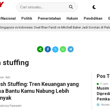
/Nasional
Politik
Pemerintahan
Hukum
Pendidikan
G
nesia: Duel Ilhan Fandi vs Mitchell Baker Jadi Sorotan di Piala AFF 2026
 stuffing
Pos T
hun lalu
sh Stuffing: Tren Keuangan yang
11 jam 
Musim
sa Bantu Kamu Nabung Lebih
Dipredi
nyak
Pemka
Siapka
Nazwa
atricia Pawestri
Antisip