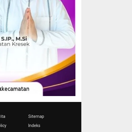
ita
Sitemap
licy
Indeks