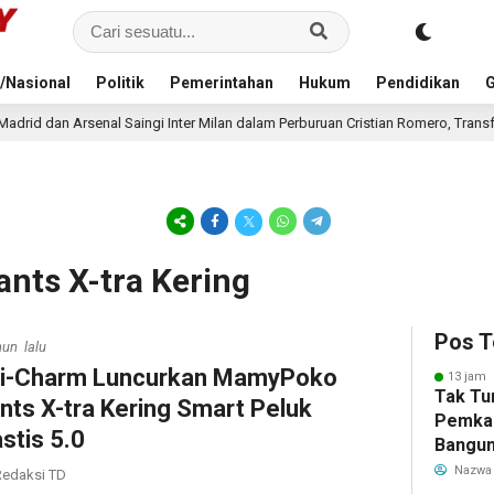
/Nasional
Politik
Pemerintahan
Hukum
Pendidikan
G
ingi Inter Milan dalam Perburuan Cristian Romero, Transfer Bek Tottenham M
nts X-tra Kering
Pos T
hun lalu
i-Charm Luncurkan MamyPoko
13 jam 
Tak Tu
nts X-tra Kering Smart Peluk
Pemka
astis 5.0
Bangun
Warga 
Nazwa
edaksi TD
Akibat 