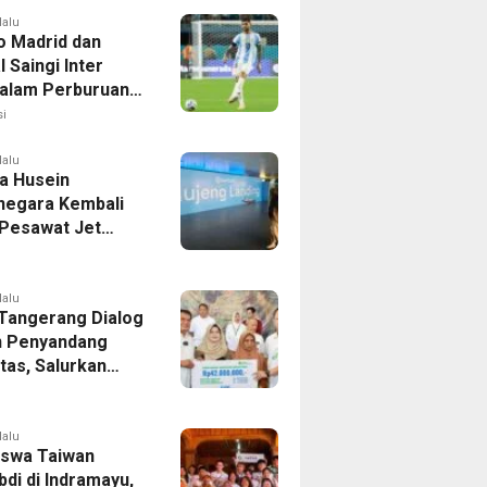
lalu
co Madrid dan
 Saingi Inter
dalam Perburuan
an Romero,
i
er Bek Tottenham
as
lalu
a Husein
negara Kembali
 Pesawat Jet
14 Agustus 2026,
 Indonesia Buka
andung-Denpasar
lalu
 Tangerang Dialog
 Penyandang
itas, Salurkan
n dan Tampung
si
lalu
swa Taiwan
di di Indramayu,