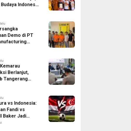
r Budaya Indonesia
ukasi Pekerja
lalu
rsangka
han Demo di PT
nufacturing
ia Ditahan, Polda
 Ungkap Motif
tan Pengelolaan
alu
 Kemarau
ksi Berlanjut,
b Tangerang
n Langkah
asi Krisis Air
alu
ura vs Indonesia:
han Fandi vs
l Baker Jadi
 di Piala AFF
i