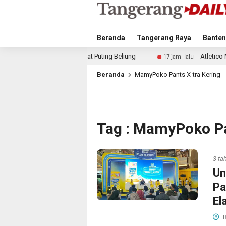
Beranda
Tangerang Raya
Banten
 Akibat Puting Beliung
Atletico Madrid dan Arsenal Sa
17 jam lalu
Beranda
MamyPoko Pants X-tra Kering
Tag : MamyPoko Pa
3 ta
Un
Pa
El
R