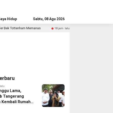
aya Hidup
Advertorial
Sabtu, 08 Agu 2026
emanas
Bandara Husein Sastranegara Kembali Layani Pes
18 jam lalu
erbaru
lalu
nggu Lama,
b Tangerang
 Kembali Rumah
yang Roboh
Puting Beliung