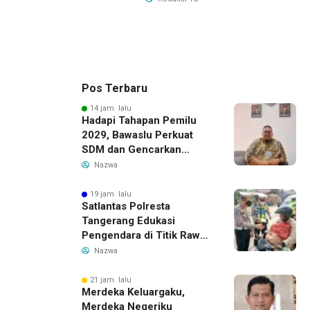
Pos Terbaru
14 jam lalu
Hadapi Tahapan Pemilu
2029, Bawaslu Perkuat
SDM dan Gencarkan
Pendidikan Demokrasi
Nazwa
bagi Generasi Muda
19 jam lalu
Satlantas Polresta
Tangerang Edukasi
Pengendara di Titik Rawan
Kecelakaan Lewat
Nazwa
Program Si Caka
21 jam lalu
Merdeka Keluargaku,
Merdeka Negeriku