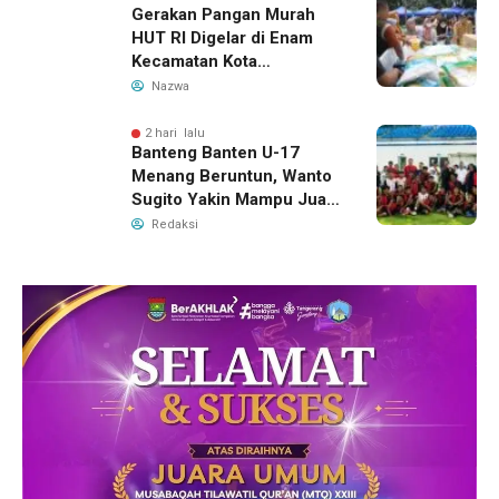
Gerakan Pangan Murah
HUT RI Digelar di Enam
Kecamatan Kota
Tangerang, Catat
Nazwa
Jadwalnya
2 hari lalu
Banteng Banten U-17
Menang Beruntun, Wanto
Sugito Yakin Mampu Juara
Soekarno Cup 2026
Redaksi