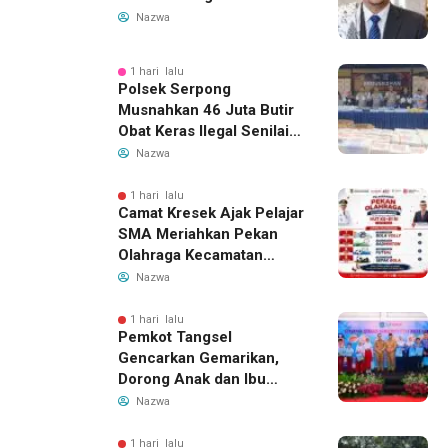
Nazwa
1 hari lalu
Polsek Serpong
Musnahkan 46 Juta Butir
Obat Keras Ilegal Senilai
Rp230 Miliar
Nazwa
1 hari lalu
Camat Kresek Ajak Pelajar
SMA Meriahkan Pekan
Olahraga Kecamatan
Kresek 2026
Nazwa
1 hari lalu
Pemkot Tangsel
Gencarkan Gemarikan,
Dorong Anak dan Ibu
Hamil Penuhi Protein
Nazwa
Hewani
1 hari lalu