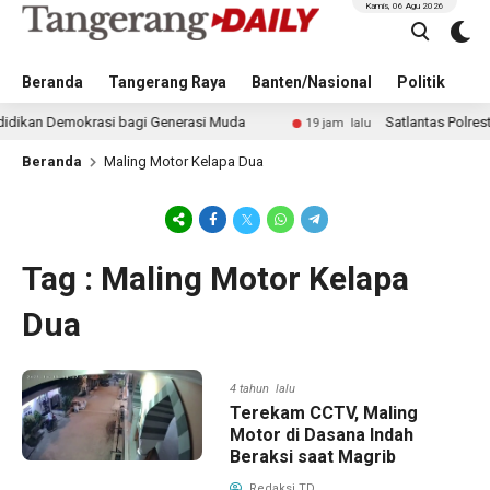
Kamis, 06 Agu 2026
Beranda
Tangerang Raya
Banten/Nasional
Politik
Pe
an Demokrasi bagi Generasi Muda
Satlantas Polresta Ta
19 jam lalu
Beranda
Maling Motor Kelapa Dua
Tag : Maling Motor Kelapa
Dua
4 tahun lalu
Terekam CCTV, Maling
Motor di Dasana Indah
Beraksi saat Magrib
Redaksi TD