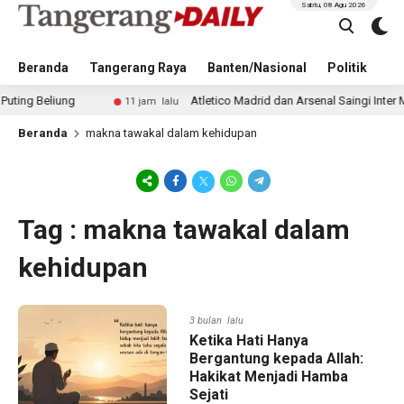
Sabtu, 08 Agu 2026
Beranda
Tangerang Raya
Banten/Nasional
Politik
Pe
Beliung
Atletico Madrid dan Arsenal Saingi Inter Mila
11 jam lalu
Beranda
makna tawakal dalam kehidupan
Tag : makna tawakal dalam
kehidupan
3 bulan lalu
Ketika Hati Hanya
Bergantung kepada Allah:
Hakikat Menjadi Hamba
Sejati