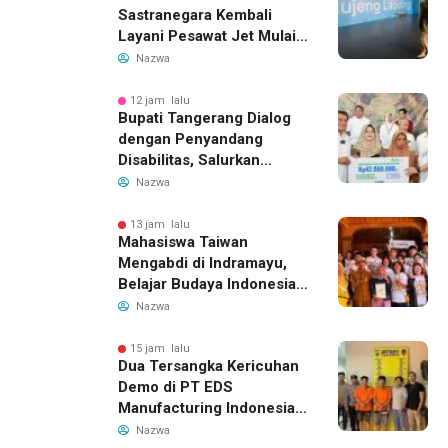
Sastranegara Kembali
Layani Pesawat Jet Mulai
14 Agustus 2026, Garuda
Nazwa
Indonesia Buka Rute
Bandung-Denpasar
12 jam lalu
Bupati Tangerang Dialog
dengan Penyandang
Disabilitas, Salurkan
Bantuan dan Tampung
Nazwa
Aspirasi
13 jam lalu
Mahasiswa Taiwan
Mengabdi di Indramayu,
Belajar Budaya Indonesia
dan Edukasi Pekerja
Nazwa
Migran
15 jam lalu
Dua Tersangka Kericuhan
Demo di PT EDS
Manufacturing Indonesia
Ditahan, Polda Banten
Nazwa