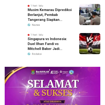
Ungkap Motif Perebutan
Pengelolaan Limbah
1 hari lalu
Musim Kemarau Diprediksi
Berlanjut, Pemkab
Tangerang Siapkan
Langkah Antisipasi Krisis
Nazwa
Air Bersih
1 hari lalu
Singapura vs Indonesia:
Duel Ilhan Fandi vs
Mitchell Baker Jadi
Sorotan di Piala AFF 2026
Redaksi