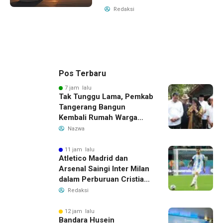
Redaksi
Pos Terbaru
7 jam lalu
Tak Tunggu Lama, Pemkab
Tangerang Bangun
Kembali Rumah Warga
yang Roboh Akibat Puting
Nazwa
Beliung
11 jam lalu
Atletico Madrid dan
Arsenal Saingi Inter Milan
dalam Perburuan Cristian
Romero, Transfer Bek
Redaksi
Tottenham Memanas
12 jam lalu
Bandara Husein