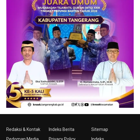
Redaksi & Kontak
Indeks Berita
Sitemap
Pedoman Media
Privacy Policy
Indeks