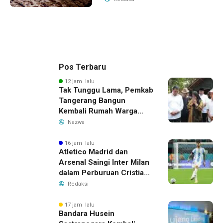
Pos Terbaru
12 jam lalu
Tak Tunggu Lama, Pemkab
Tangerang Bangun
Kembali Rumah Warga
yang Roboh Akibat Puting
Nazwa
Beliung
16 jam lalu
Atletico Madrid dan
Arsenal Saingi Inter Milan
dalam Perburuan Cristian
Romero, Transfer Bek
Redaksi
Tottenham Memanas
17 jam lalu
Bandara Husein