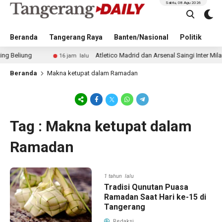
Sabtu, 08 Agu 2026
Beranda
Tangerang Raya
Banten/Nasional
Politik
Pe
liung
Atletico Madrid dan Arsenal Saingi Inter Milan d
16 jam lalu
Beranda
Makna ketupat dalam Ramadan
Tag : Makna ketupat dalam
Ramadan
1 tahun lalu
Tradisi Qunutan Puasa
Ramadan Saat Hari ke-15 di
Tangerang
Redaksi