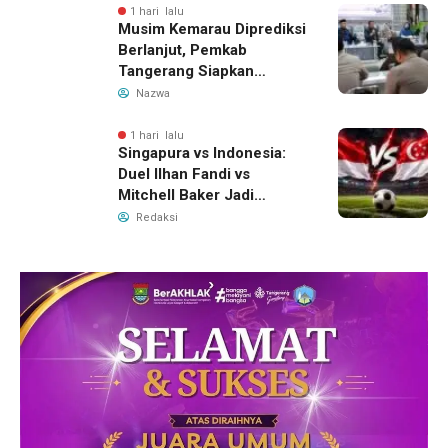
Pengelolaan Limbah
1 hari lalu
Musim Kemarau Diprediksi
Berlanjut, Pemkab
Tangerang Siapkan
Langkah Antisipasi Krisis
Nazwa
Air Bersih
1 hari lalu
Singapura vs Indonesia:
Duel Ilhan Fandi vs
Mitchell Baker Jadi
Sorotan di Piala AFF 2026
Redaksi