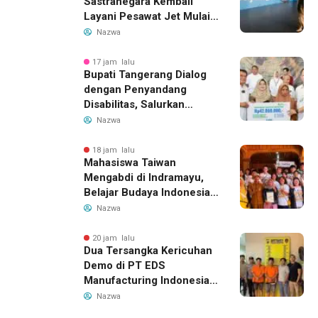
Sastranegara Kembali
Layani Pesawat Jet Mulai
14 Agustus 2026, Garuda
Nazwa
Indonesia Buka Rute
Bandung-Denpasar
17 jam lalu
Bupati Tangerang Dialog
dengan Penyandang
Disabilitas, Salurkan
Bantuan dan Tampung
Nazwa
Aspirasi
18 jam lalu
Mahasiswa Taiwan
Mengabdi di Indramayu,
Belajar Budaya Indonesia
dan Edukasi Pekerja
Nazwa
Migran
20 jam lalu
Dua Tersangka Kericuhan
Demo di PT EDS
Manufacturing Indonesia
Ditahan, Polda Banten
Nazwa
Ungkap Motif Perebutan