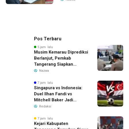
Pos Terbaru
5 jam lalu
Musim Kemarau Diprediksi
Berlanjut, Pemkab
Tangerang Siapkan
Langkah Antisipasi Krisis
Nazwa
Air Bersih
7 jam lalu
Singapura vs Indonesia:
Duel Ilhan Fandi vs
Mitchell Baker Jadi
Sorotan di Piala AFF 2026
Redaksi
7 jam lalu
Kejari Kabupaten