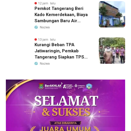
12 jam lalu
Pemkot Tangerang Beri
Kado Kemerdekaan, Biaya
Sambungan Baru Air
Bersih Dipangkas Jadi
Nazwa
Rp237 Ribu
13 jam lalu
Kurangi Beban TPA
Jatiwaringin, Pemkab
Tangerang Siapkan TPS3R
Baru di Tigaraksa
Nazwa