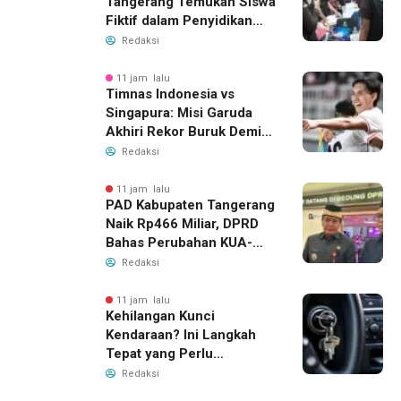
Tangerang Temukan Siswa
Fiktif dalam Penyidikan
Dana BOP PKBM
Redaksi
11 jam lalu
Timnas Indonesia vs
Singapura: Misi Garuda
Akhiri Rekor Buruk Demi
Tiket Semifinal Piala AFF
Redaksi
2026
11 jam lalu
PAD Kabupaten Tangerang
Naik Rp466 Miliar, DPRD
Bahas Perubahan KUA-
PPAS 2026
Redaksi
11 jam lalu
Kehilangan Kunci
Kendaraan? Ini Langkah
Tepat yang Perlu
Dilakukan
Redaksi