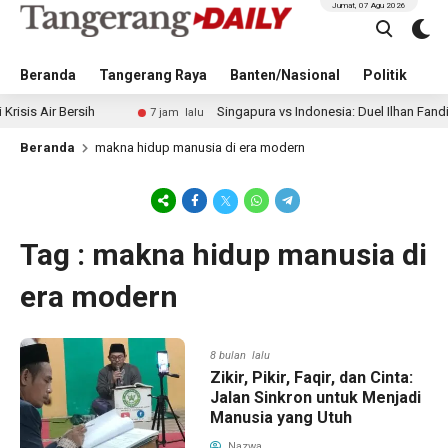
Jumat, 07 Agu 2026
Beranda
Tangerang Raya
Banten/Nasional
Politik
Pe
Air Bersih
Singapura vs Indonesia: Duel Ilhan Fandi vs Mit
7 jam lalu
Beranda
makna hidup manusia di era modern
Tag : makna hidup manusia di
era modern
8 bulan lalu
Zikir, Pikir, Faqir, dan Cinta:
Jalan Sinkron untuk Menjadi
Manusia yang Utuh
Nazwa