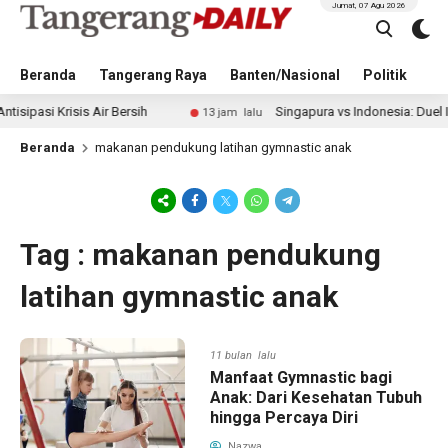
Jumat, 07 Agu 2026
Beranda
Tangerang Raya
Banten/Nasional
Politik
Pe
i Krisis Air Bersih
Singapura vs Indonesia: Duel Ilhan F
13 jam lalu
Beranda
makanan pendukung latihan gymnastic anak
Tag : makanan pendukung
latihan gymnastic anak
11 bulan lalu
Manfaat Gymnastic bagi
Anak: Dari Kesehatan Tubuh
hingga Percaya Diri
Nazwa