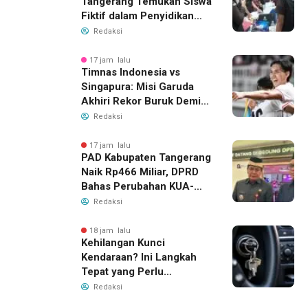
Tangerang Temukan Siswa
Fiktif dalam Penyidikan
Dana BOP PKBM
Redaksi
17 jam lalu
Timnas Indonesia vs
Singapura: Misi Garuda
Akhiri Rekor Buruk Demi
Tiket Semifinal Piala AFF
Redaksi
2026
17 jam lalu
PAD Kabupaten Tangerang
Naik Rp466 Miliar, DPRD
Bahas Perubahan KUA-
PPAS 2026
Redaksi
18 jam lalu
Kehilangan Kunci
Kendaraan? Ini Langkah
Tepat yang Perlu
Dilakukan
Redaksi