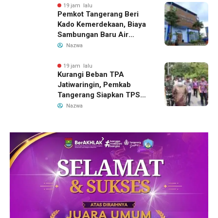
19 jam lalu
Pemkot Tangerang Beri
Kado Kemerdekaan, Biaya
Sambungan Baru Air
Bersih Dipangkas Jadi
Nazwa
Rp237 Ribu
19 jam lalu
Kurangi Beban TPA
Jatiwaringin, Pemkab
Tangerang Siapkan TPS3R
Baru di Tigaraksa
Nazwa