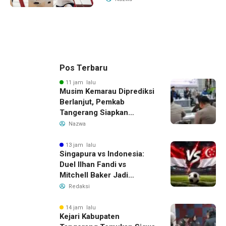
Pos Terbaru
11 jam lalu
Musim Kemarau Diprediksi
Berlanjut, Pemkab
Tangerang Siapkan
Langkah Antisipasi Krisis
Nazwa
Air Bersih
13 jam lalu
Singapura vs Indonesia:
Duel Ilhan Fandi vs
Mitchell Baker Jadi
Sorotan di Piala AFF 2026
Redaksi
14 jam lalu
Kejari Kabupaten