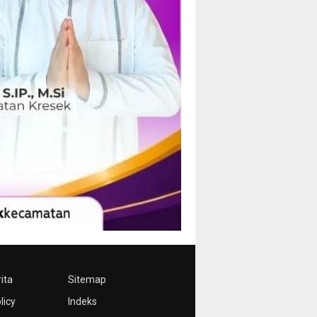
ita
Sitemap
licy
Indeks