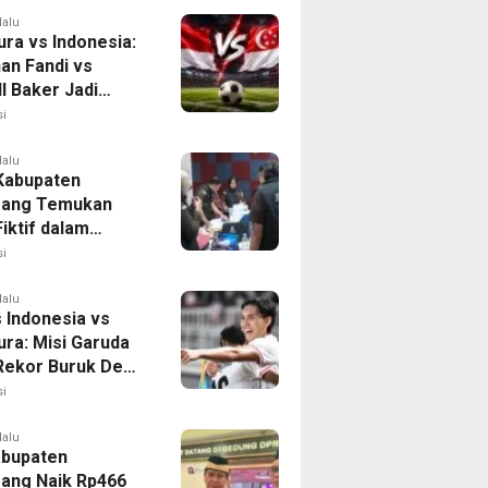
lalu
ura vs Indonesia:
han Fandi vs
l Baker Jadi
 di Piala AFF
i
lalu
 Kabupaten
rang Temukan
iktif dalam
ikan Dana BOP
i
lalu
 Indonesia vs
ura: Misi Garuda
 Rekor Buruk Demi
emifinal Piala AFF
i
lalu
bupaten
ang Naik Rp466