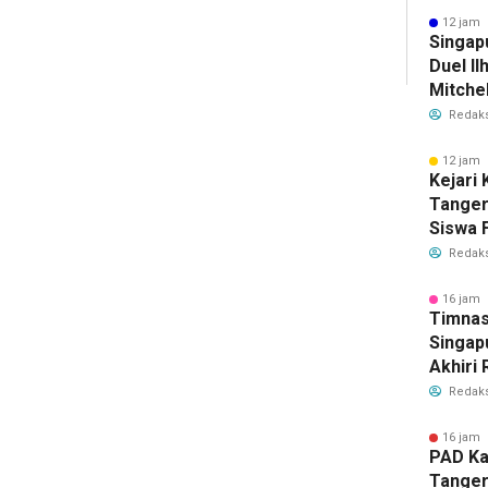
Bersih
12 jam 
Singap
Duel Il
Mitchel
Sorotan
Redaks
2026
12 jam 
Kejari
Tange
Siswa F
Penyid
Redaks
PKBM
16 jam 
Timnas
Singap
Akhiri
Tiket S
Redaks
2026
16 jam 
PAD Ka
Tanger