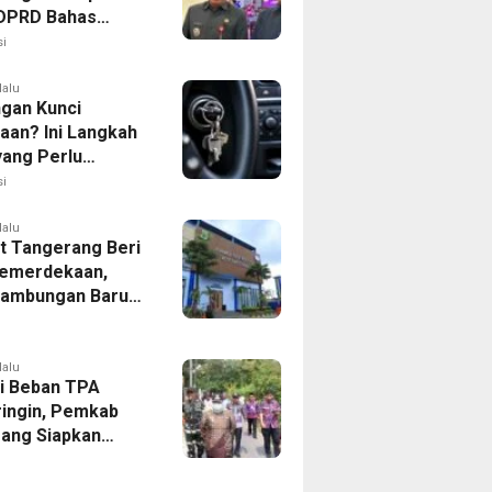
, DPRD Bahas
ahan KUA-PPAS
i
lalu
ngan Kunci
aan? Ini Langkah
yang Perlu
kan
i
lalu
 Tangerang Beri
emerdekaan,
Sambungan Baru
rsih Dipangkas
p237 Ribu
lalu
i Beban TPA
ringin, Pemkab
ang Siapkan
Baru di Tigaraksa