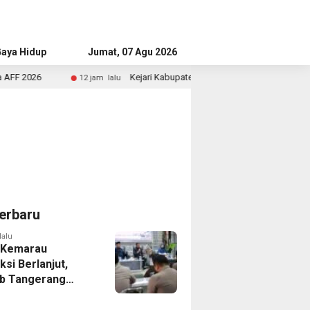
aya Hidup
Advertorial
Jumat, 07 Agu 2026
Kejari Kabupaten Tangerang Temukan Siswa Fiktif dalam Pe
12 jam lalu
erbaru
lalu
 Kemarau
ksi Berlanjut,
b Tangerang
n Langkah
asi Krisis Air