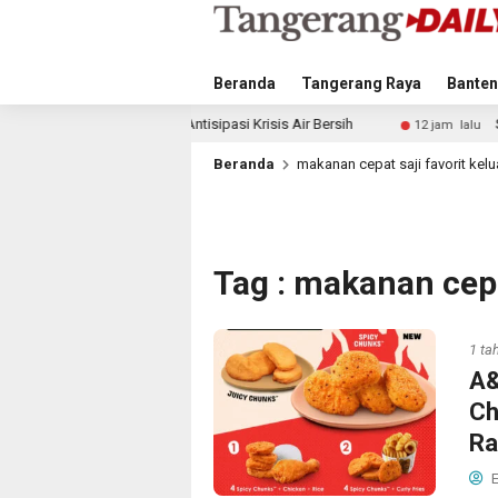
Beranda
Tangerang Raya
Banten
 Langkah Antisipasi Krisis Air Bersih
Singapura vs Indo
12 jam lalu
Beranda
makanan cepat saji favorit kel
Tag : makanan cepa
1 ta
A&
Ch
Ra
E