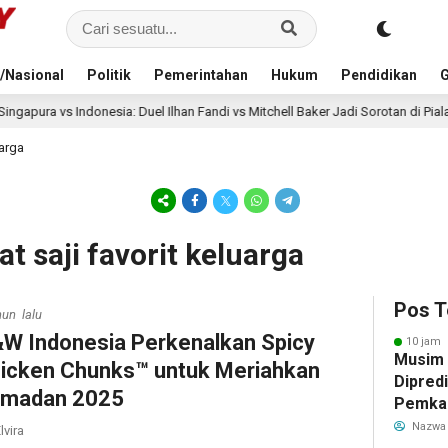
/Nasional
Politik
Pemerintahan
Hukum
Pendidikan
G
nesia: Duel Ilhan Fandi vs Mitchell Baker Jadi Sorotan di Piala AFF 2026
uarga
t saji favorit keluarga
Pos T
hun lalu
W Indonesia Perkenalkan Spicy
10 jam 
Musim
icken Chunks™ untuk Meriahkan
Dipredi
madan 2025
Pemka
Siapka
Nazwa
lvira
Antisip