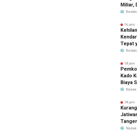
Miliar
Perub
Redaks
2026
16 jam 
Kehila
Kendar
Tepat 
Dilaku
Redaks
18 jam 
Pemkot
Kado K
Biaya 
Air Be
Nazwa
Jadi R
18 jam 
Kurang
Jatiwa
Tanger
TPS3R 
Nazwa