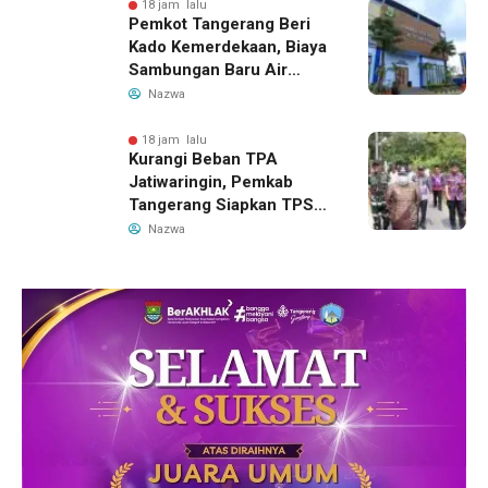
18 jam lalu
Pemkot Tangerang Beri
Kado Kemerdekaan, Biaya
Sambungan Baru Air
Bersih Dipangkas Jadi
Nazwa
Rp237 Ribu
18 jam lalu
Kurangi Beban TPA
Jatiwaringin, Pemkab
Tangerang Siapkan TPS3R
Baru di Tigaraksa
Nazwa