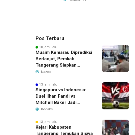
Pos Terbaru
10 jam lalu
Musim Kemarau Diprediksi
Berlanjut, Pemkab
Tangerang Siapkan
Langkah Antisipasi Krisis
Nazwa
Air Bersih
13 jam lalu
Singapura vs Indonesia:
Duel Ilhan Fandi vs
Mitchell Baker Jadi
Sorotan di Piala AFF 2026
Redaksi
13 jam lalu
Kejari Kabupaten
Tangerang Temukan Siswa