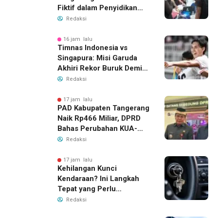
Fiktif dalam Penyidikan
Dana BOP PKBM
Redaksi
16 jam lalu
Timnas Indonesia vs
Singapura: Misi Garuda
Akhiri Rekor Buruk Demi
Tiket Semifinal Piala AFF
Redaksi
2026
17 jam lalu
PAD Kabupaten Tangerang
Naik Rp466 Miliar, DPRD
Bahas Perubahan KUA-
PPAS 2026
Redaksi
17 jam lalu
Kehilangan Kunci
Kendaraan? Ini Langkah
Tepat yang Perlu
Dilakukan
Redaksi