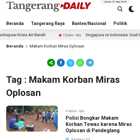
Jumat, 07 Agu 2026
Beranda
Tangerang Raya
Banten/Nasional
Politik
Pe
i Krisis Air Bersih
Singapura vs Indonesia: Duel Ilhan F
13 jam lalu
Beranda
Makam Korban Miras Oplosan
Tag : Makam Korban Miras
Oplosan
4 tahun lalu
Polisi Bongkar Makam
Korban Tewas karena Miras
Oplosan di Pandeglang
Redaksi TD