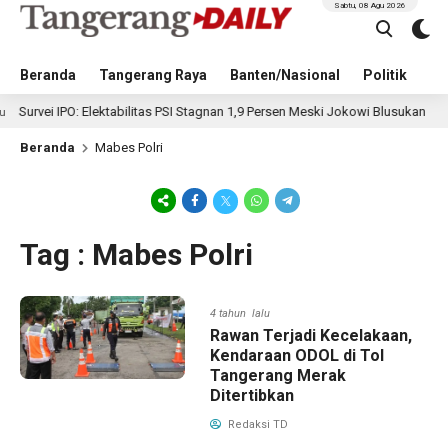
Sabtu, 08 Agu 2026
Beranda
Tangerang Raya
Banten/Nasional
Politik
Pe
ei IPO: Elektabilitas PSI Stagnan 1,9 Persen Meski Jokowi Blusukan
1
Beranda
Mabes Polri
Tag : Mabes Polri
4 tahun lalu
Rawan Terjadi Kecelakaan,
Kendaraan ODOL di Tol
Tangerang Merak
Ditertibkan
Redaksi TD