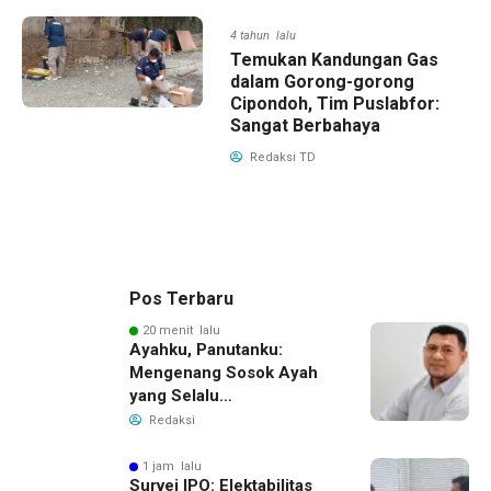
4 tahun lalu
Temukan Kandungan Gas
dalam Gorong-gorong
Cipondoh, Tim Puslabfor:
Sangat Berbahaya
Redaksi TD
Pos Terbaru
20 menit lalu
Ayahku, Panutanku:
Mengenang Sosok Ayah
yang Selalu
Membersamaiku
Redaksi
1 jam lalu
Survei IPO: Elektabilitas