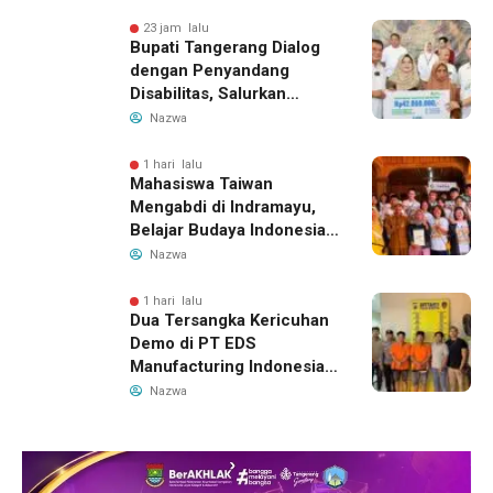
Indonesia Buka Rute
Bandung-Denpasar
23 jam lalu
Bupati Tangerang Dialog
dengan Penyandang
Disabilitas, Salurkan
Bantuan dan Tampung
Nazwa
Aspirasi
1 hari lalu
Mahasiswa Taiwan
Mengabdi di Indramayu,
Belajar Budaya Indonesia
dan Edukasi Pekerja
Nazwa
Migran
1 hari lalu
Dua Tersangka Kericuhan
Demo di PT EDS
Manufacturing Indonesia
Ditahan, Polda Banten
Nazwa
Ungkap Motif Perebutan
Pengelolaan Limbah