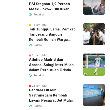
PSI Stagnan 1,9 Persen
Meski Jokowi Blusukan
Redaksi
18 jam lalu
Tak Tunggu Lama, Pemkab
Tangerang Bangun
Kembali Rumah Warga
yang Roboh Akibat Puting
Nazwa
Beliung
21 jam lalu
Atletico Madrid dan
Arsenal Saingi Inter Milan
dalam Perburuan Cristian
Romero, Transfer Bek
Redaksi
Tottenham Memanas
23 jam lalu
Bandara Husein
Sastranegara Kembali
Layani Pesawat Jet Mulai
14 Agustus 2026, Garuda
Nazwa