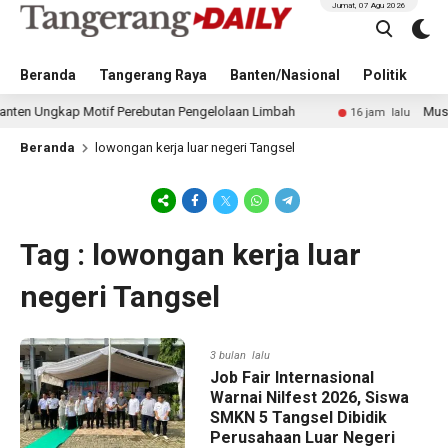
Jumat, 07 Agu 2026
Beranda
Tangerang Raya
Banten/Nasional
Politik
Pe
 Ungkap Motif Perebutan Pengelolaan Limbah
Musim Kema
16 jam lalu
Beranda
lowongan kerja luar negeri Tangsel
Tag : lowongan kerja luar
negeri Tangsel
3 bulan lalu
Job Fair Internasional
Warnai Nilfest 2026, Siswa
SMKN 5 Tangsel Dibidik
Perusahaan Luar Negeri