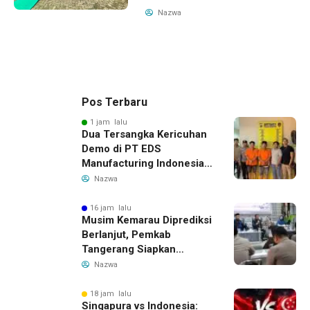
Nazwa
Pos Terbaru
1 jam lalu
Dua Tersangka Kericuhan
Demo di PT EDS
Manufacturing Indonesia
Ditahan, Polda Banten
Nazwa
Ungkap Motif Perebutan
Pengelolaan Limbah
16 jam lalu
Musim Kemarau Diprediksi
Berlanjut, Pemkab
Tangerang Siapkan
Langkah Antisipasi Krisis
Nazwa
Air Bersih
18 jam lalu
Singapura vs Indonesia: