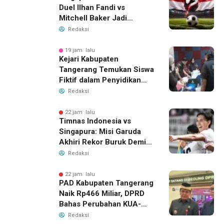
Duel Ilhan Fandi vs
Mitchell Baker Jadi
Sorotan di Piala AFF 2026
Redaksi
19 jam lalu
Kejari Kabupaten
Tangerang Temukan Siswa
Fiktif dalam Penyidikan
Dana BOP PKBM
Redaksi
22 jam lalu
Timnas Indonesia vs
Singapura: Misi Garuda
Akhiri Rekor Buruk Demi
Tiket Semifinal Piala AFF
Redaksi
2026
22 jam lalu
PAD Kabupaten Tangerang
Naik Rp466 Miliar, DPRD
Bahas Perubahan KUA-
PPAS 2026
Redaksi