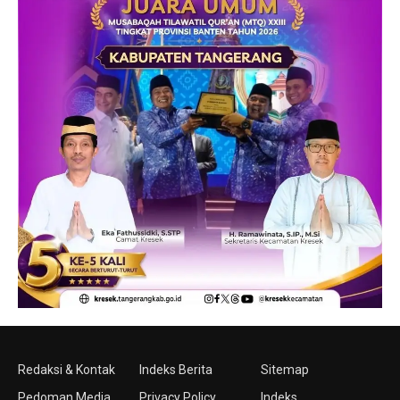
Redaksi & Kontak
Indeks Berita
Sitemap
Pedoman Media
Privacy Policy
Indeks