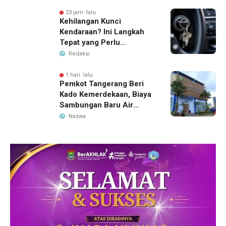
23 jam lalu
Kehilangan Kunci
Kendaraan? Ini Langkah
Tepat yang Perlu
Dilakukan
Redaksi
1 hari lalu
Pemkot Tangerang Beri
Kado Kemerdekaan, Biaya
Sambungan Baru Air
Bersih Dipangkas Jadi
Nazwa
Rp237 Ribu