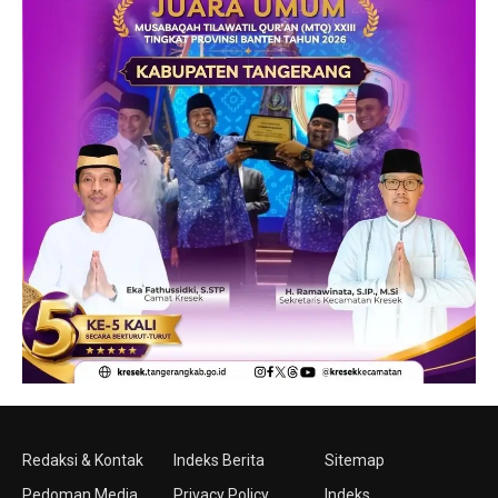
Redaksi & Kontak
Indeks Berita
Sitemap
Pedoman Media
Privacy Policy
Indeks