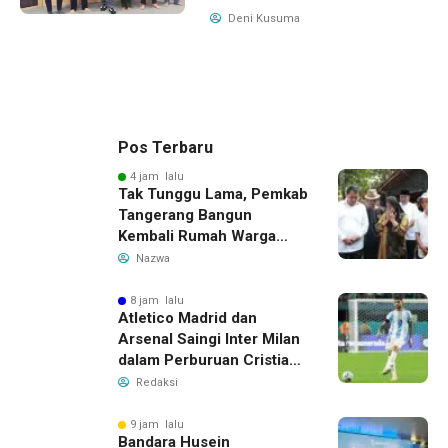
Deni Kusuma
Pos Terbaru
4 jam lalu
Tak Tunggu Lama, Pemkab
Tangerang Bangun
Kembali Rumah Warga
yang Roboh Akibat Puting
Nazwa
Beliung
8 jam lalu
Atletico Madrid dan
Arsenal Saingi Inter Milan
dalam Perburuan Cristian
Romero, Transfer Bek
Redaksi
Tottenham Memanas
9 jam lalu
Bandara Husein