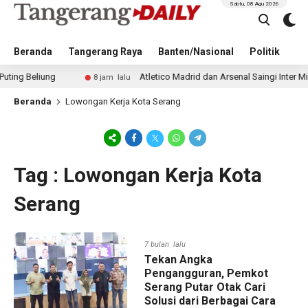
Sabtu, 08 Agu 2026
Beranda
Tangerang Raya
Banten/Nasional
Politik
Pe
Beliung
Atletico Madrid dan Arsenal Saingi Inter Milan 
8 jam lalu
Beranda
Lowongan Kerja Kota Serang
Tag : Lowongan Kerja Kota
Serang
7 bulan lalu
Tekan Angka
Pengangguran, Pemkot
Serang Putar Otak Cari
Solusi dari Berbagai Cara