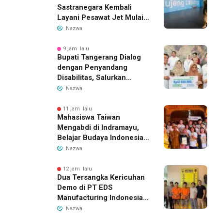
Sastranegara Kembali
Layani Pesawat Jet Mulai
14 Agustus 2026, Garuda
Nazwa
Indonesia Buka Rute
Bandung-Denpasar
9 jam lalu
Bupati Tangerang Dialog
dengan Penyandang
Disabilitas, Salurkan
Bantuan dan Tampung
Nazwa
Aspirasi
11 jam lalu
Mahasiswa Taiwan
Mengabdi di Indramayu,
Belajar Budaya Indonesia
dan Edukasi Pekerja
Nazwa
Migran
12 jam lalu
Dua Tersangka Kericuhan
Demo di PT EDS
Manufacturing Indonesia
Ditahan, Polda Banten
Nazwa