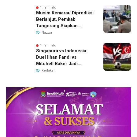
Ungkap Motif Perebutan
Pengelolaan Limbah
1 hari lalu
Musim Kemarau Diprediksi
Berlanjut, Pemkab
Tangerang Siapkan
Langkah Antisipasi Krisis
Nazwa
Air Bersih
1 hari lalu
Singapura vs Indonesia:
Duel Ilhan Fandi vs
Mitchell Baker Jadi
Sorotan di Piala AFF 2026
Redaksi