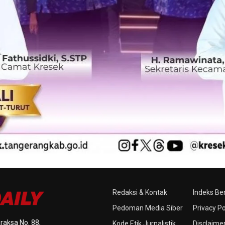
Redaksi & Kontak
Indeks Ber
Pedoman Media Siber
Privacy Po
raksa No. 88,
Kode Etik Jurnalistik
Disclaime