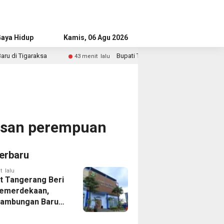
aya Hidup
Advertorial
Kamis, 06 Agu 2026
Bupati Tangerang Hadiri Wisuda ASI 2026, Dorong Pember
43 menit lalu
rasan perempuan
erbaru
t lalu
 Tangerang Beri
emerdekaan,
Sambungan Baru
rsih Dipangkas
p237 Ribu