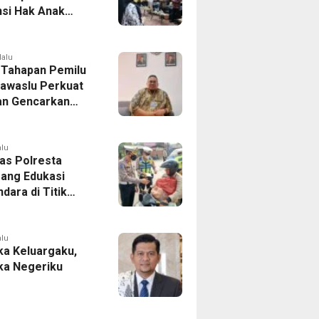
si Hak Anak
Pelatihan
is Budaya Lokal
lalu
 Tahapan Pemilu
Bawaslu Perkuat
n Gencarkan
ikan Demokrasi
enerasi Muda
alu
tas Polresta
ang Edukasi
dara di Titik
Kecelakaan
Program Si Caka
alu
a Keluargaku,
a Negeriku