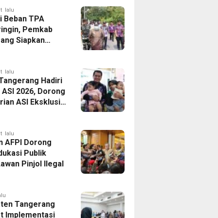
t lalu
i Beban TPA
ringin, Pemkab
ang Siapkan
Baru di Tigaraksa
t lalu
 Tangerang Hadiri
 ASI 2026, Dorong
ian ASI Eksklusif
Wujudkan
si Sehat
t lalu
n AFPI Dorong
dukasi Publik
awan Pinjol Ilegal
alu
ten Tangerang
t Implementasi