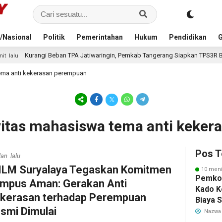
/Nasional
Politik
Pemerintahan
Hukum
Pendidikan
G
an TPA Jatiwaringin, Pemkab Tangerang Siapkan TPS3R Baru di Tigaraksa
tema anti kekerasan perempuan
ivitas mahasiswa tema anti keke
Pos T
lan lalu
ILM Suryalaya Tegaskan Komitmen
10 meni
Pemkot
mpus Aman: Gerakan Anti
Kado K
kerasan terhadap Perempuan
Biaya 
smi Dimulai
Air Be
Nazwa
Jadi R