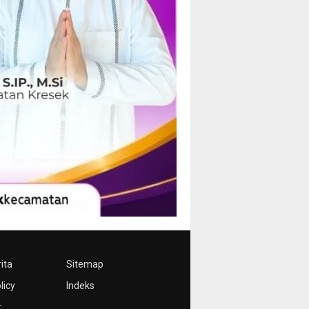
ita
Sitemap
licy
Indeks
r