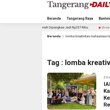
Beranda
Tangerang Raya
Banten
u Air Bersih Dipangkas Jadi Rp237 Ribu
Kurangi Beb
25 menit lalu
Beranda
lomba kreativitas mahasiswa 
Tag : lomba kreat
8 bu
IA
Ka
Ke
Re