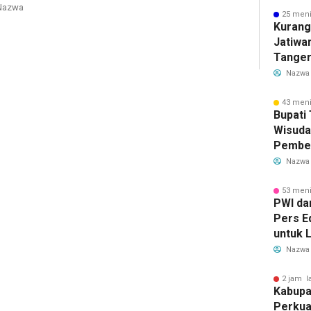
azwa
25 meni
Kurang
Jatiwa
Tanger
TPS3R 
Nazwa
43 meni
Bupati
Wisuda
Pember
untuk 
Nazwa
Genera
53 meni
PWI da
Pers E
untuk L
Nazwa
2 jam l
Kabupa
Perkua