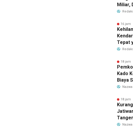
Miliar
Perub
Redaks
2026
16 jam 
Kehila
Kendar
Tepat 
Dilaku
Redaks
18 jam 
Pemkot
Kado K
Biaya 
Air Be
Nazwa
Jadi R
18 jam 
Kurang
Jatiwa
Tanger
TPS3R 
Nazwa