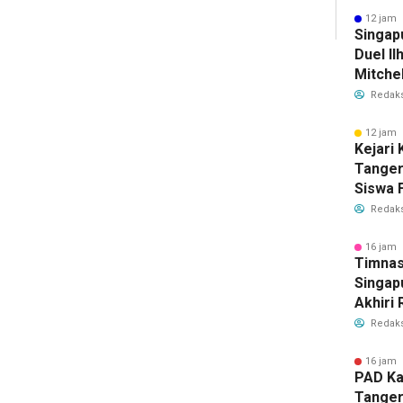
Bersih
12 jam 
Singap
Duel Il
Mitchel
Sorotan
Redaks
2026
12 jam 
Kejari
Tange
Siswa F
Penyid
Redaks
PKBM
16 jam 
Timnas
Singap
Akhiri
Tiket S
Redaks
2026
16 jam 
PAD Ka
Tanger