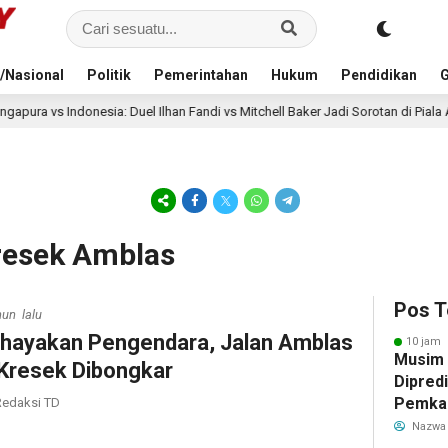
/Nasional
Politik
Pemerintahan
Hukum
Pendidikan
G
: Duel Ilhan Fandi vs Mitchell Baker Jadi Sorotan di Piala AFF 2026
1
Kresek Amblas
Pos T
hun lalu
hayakan Pengendara, Jalan Amblas
10 jam 
Musim
 Kresek Dibongkar
Dipredi
Pemka
edaksi TD
Siapka
Nazwa
Antisip