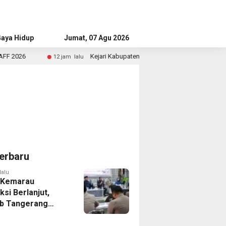
aya Hidup
Advertorial
Jumat, 07 Agu 2026
Kejari Kabupaten Tangerang Temukan Siswa Fiktif dalam Penyidi
2 jam lalu
erbaru
lalu
 Kemarau
ksi Berlanjut,
b Tangerang
n Langkah
asi Krisis Air