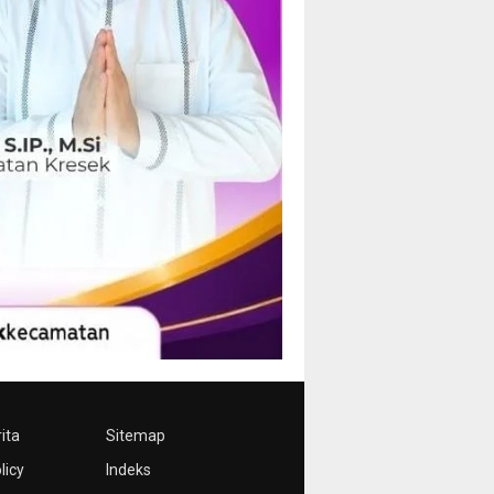
ita
Sitemap
licy
Indeks