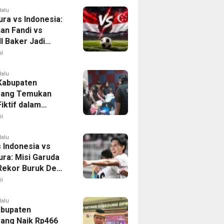
lalu
ura vs Indonesia:
han Fandi vs
l Baker Jadi
 di Piala AFF
i
lalu
 Kabupaten
rang Temukan
iktif dalam
ikan Dana BOP
i
lalu
 Indonesia vs
ura: Misi Garuda
 Rekor Buruk Demi
emifinal Piala AFF
i
lalu
bupaten
ang Naik Rp466