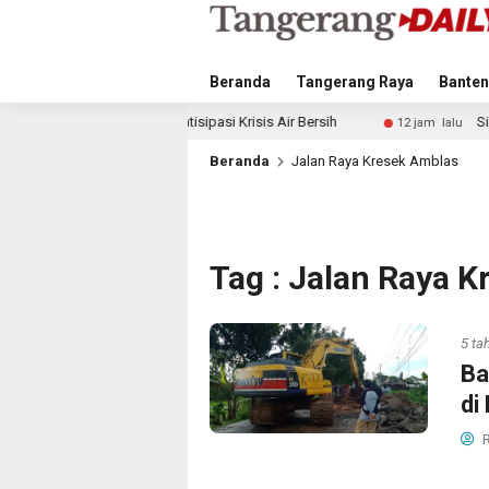
Beranda
Tangerang Raya
Banten
gkah Antisipasi Krisis Air Bersih
Singapura vs Indonesia
12 jam lalu
Beranda
Jalan Raya Kresek Amblas
Tag : Jalan Raya 
5 ta
Ba
di
R