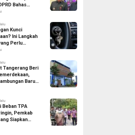
, DPRD Bahas
ahan KUA-PPAS
i
lalu
ngan Kunci
aan? Ini Langkah
yang Perlu
kan
i
lalu
 Tangerang Beri
emerdekaan,
Sambungan Baru
rsih Dipangkas
p237 Ribu
lalu
i Beban TPA
ringin, Pemkab
ang Siapkan
Baru di Tigaraksa