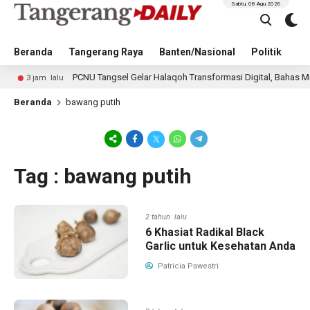
Sabtu, 08 Agu 2026
Beranda
Tangerang Raya
Banten/Nasional
Politik
Pe
PCNU Tangsel Gelar Halaqoh Transformasi Digital, Bahas Masa D
3 jam lalu
Beranda
bawang putih
Tag : bawang putih
2 tahun lalu
6 Khasiat Radikal Black
Garlic untuk Kesehatan Anda
Patricia Pawestri