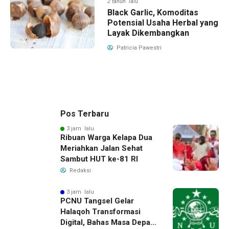
2 tahun lalu
Black Garlic, Komoditas
Potensial Usaha Herbal yang
Layak Dikembangkan
Patricia Pawestri
Pos Terbaru
3 jam lalu
Ribuan Warga Kelapa Dua
Meriahkan Jalan Sehat
Sambut HUT ke-81 RI
Redaksi
3 jam lalu
PCNU Tangsel Gelar
Halaqoh Transformasi
Digital, Bahas Masa Depan