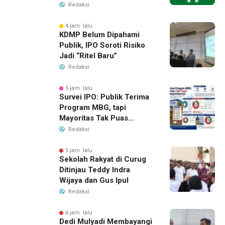
NU di Era Disrupsi
Redaksi
4 jam lalu
KDMP Belum Dipahami
Publik, IPO Soroti Risiko
Jadi “Ritel Baru”
Redaksi
5 jam lalu
Survei IPO: Publik Terima
Program MBG, tapi
Mayoritas Tak Puas
dengan Pengelolaannya
Redaksi
5 jam lalu
Sekolah Rakyat di Curug
Ditinjau Teddy Indra
Wijaya dan Gus Ipul
Redaksi
6 jam lalu
Dedi Mulyadi Membayangi