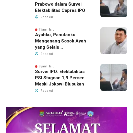
Prabowo dalam Survei
Elektabilitas Capres IPO
Redaksi
7 jam lalu
Ayahku, Panutanku:
Mengenang Sosok Ayah
yang Selalu
Membersamaiku
Redaksi
8 jam lalu
Survei IPO: Elektabilitas
PSI Stagnan 1,9 Persen
Meski Jokowi Blusukan
Redaksi