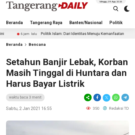
Minggu, 09 Agu 2026
Beranda
Tangerang Raya
Banten/Nasional
Politik
Pe
Politik Islam: Dari Identitas Menuju Kemanfaatan
6 jam lalu
15 jam la
Beranda
Bencana
Setahun Banjir Lebak, Korban
Masih Tinggal di Huntara dan
Harus Bayar Listrik
waktu baca 3 menit
Sabtu, 2 Jan 2021 16:55
350
Redaksi TD