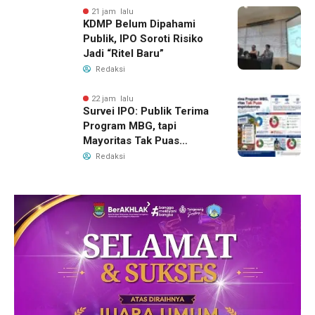
21 jam lalu
KDMP Belum Dipahami
Publik, IPO Soroti Risiko
Jadi “Ritel Baru”
Redaksi
22 jam lalu
Survei IPO: Publik Terima
Program MBG, tapi
Mayoritas Tak Puas
dengan Pengelolaannya
Redaksi