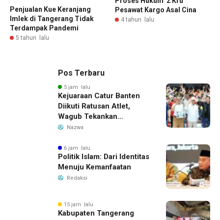
Proses Hukum 2 Kru
Penjualan Kue Keranjang
Pesawat Kargo Asal Cina
Imlek di Tangerang Tidak
4 tahun lalu
Terdampak Pandemi
5 tahun lalu
Pos Terbaru
5 jam lalu
Kejuaraan Catur Banten
Diikuti Ratusan Atlet,
Wagub Tekankan
Pembinaan Dini
Nazwa
6 jam lalu
Politik Islam: Dari Identitas
Menuju Kemanfaatan
Redaksi
15 jam lalu
Kabupaten Tangerang