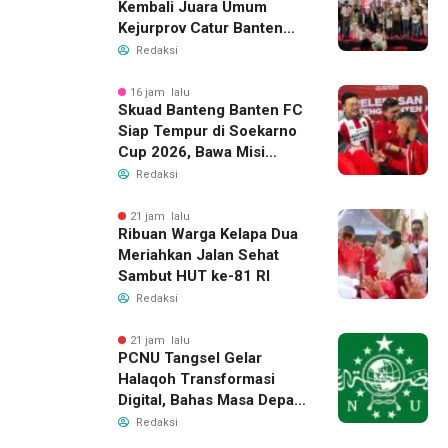
Kembali Juara Umum
Kejurprov Catur Banten
2026, Raih 24 Medali
Redaksi
16 jam lalu
Skuad Banteng Banten FC
Siap Tempur di Soekarno
Cup 2026, Bawa Misi
Harumkan Nama Banten
Redaksi
21 jam lalu
Ribuan Warga Kelapa Dua
Meriahkan Jalan Sehat
Sambut HUT ke-81 RI
Redaksi
21 jam lalu
PCNU Tangsel Gelar
Halaqoh Transformasi
Digital, Bahas Masa Depan
NU di Era Disrupsi
Redaksi