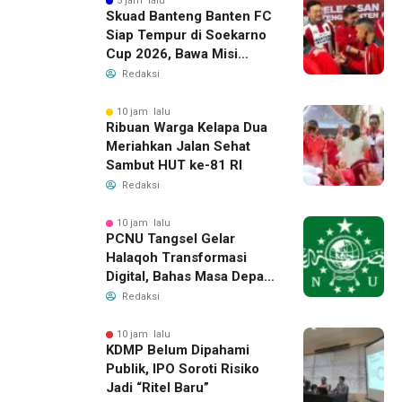
5 jam lalu
Skuad Banteng Banten FC
Siap Tempur di Soekarno
Cup 2026, Bawa Misi
Harumkan Nama Banten
Redaksi
10 jam lalu
Ribuan Warga Kelapa Dua
Meriahkan Jalan Sehat
Sambut HUT ke-81 RI
Redaksi
10 jam lalu
PCNU Tangsel Gelar
Halaqoh Transformasi
Digital, Bahas Masa Depan
NU di Era Disrupsi
Redaksi
10 jam lalu
KDMP Belum Dipahami
Publik, IPO Soroti Risiko
Jadi “Ritel Baru”