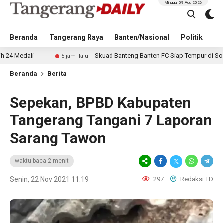
Minggu, 09 Agu 2026
Beranda
Tangerang Raya
Banten/Nasional
Politik
Pe
li
Skuad Banteng Banten FC Siap Tempur di Soekarno C
5 jam lalu
Beranda
Berita
Sepekan, BPBD Kabupaten
Tangerang Tangani 7 Laporan
Sarang Tawon
waktu baca 2 menit
Senin, 22 Nov 2021 11:19
297
Redaksi TD