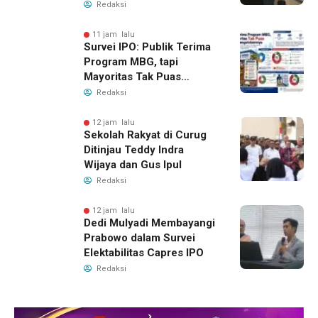
Redaksi
11 jam lalu
Survei IPO: Publik Terima
Program MBG, tapi
Mayoritas Tak Puas
dengan Pengelolaannya
Redaksi
12 jam lalu
Sekolah Rakyat di Curug
Ditinjau Teddy Indra
Wijaya dan Gus Ipul
Redaksi
12 jam lalu
Dedi Mulyadi Membayangi
Prabowo dalam Survei
Elektabilitas Capres IPO
Redaksi