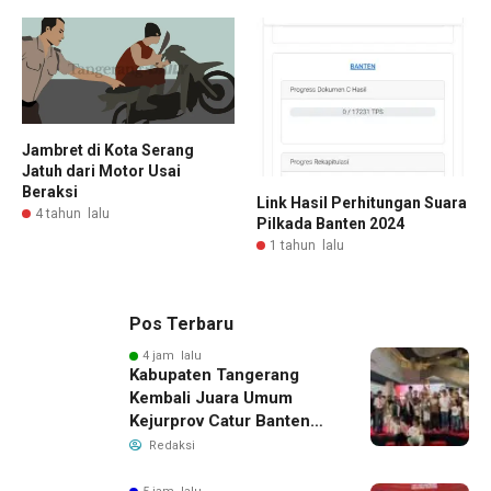
Jambret di Kota Serang
Jatuh dari Motor Usai
Beraksi
Link Hasil Perhitungan Suara
4 tahun lalu
Pilkada Banten 2024
1 tahun lalu
Pos Terbaru
4 jam lalu
Kabupaten Tangerang
Kembali Juara Umum
Kejurprov Catur Banten
2026, Raih 24 Medali
Redaksi