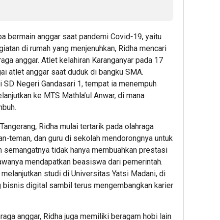
 bermain anggar saat pandemi Covid-19, yaitu
giatan di rumah yang menjenuhkan, Ridha mencari
aga anggar. Atlet kelahiran Karanganyar pada 17
gai atlet anggar saat duduk di bangku SMA.
ri SD Negeri Gandasari 1, tempat ia menempuh
melanjutkan ke MTS Mathla’ul Anwar, di mana
mbuh.
angerang, Ridha mulai tertarik pada olahraga
man-teman, dan guru di sekolah mendorongnya untuk
dan semangatnya tidak hanya membuahkan prestasi
mbawanya mendapatkan beasiswa dari pemerintah.
elanjutkan studi di Universitas Yatsi Madani, di
 bisnis digital sambil terus mengembangkan karier
raga anggar, Ridha juga memiliki beragam hobi lain