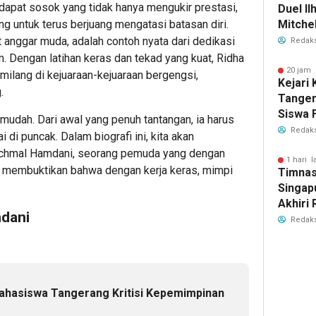
erdapat sosok yang tidak hanya mengukir prestasi,
Duel Il
ng untuk terus berjuang mengatasi batasan diri.
Mitchel
Sorotan
 anggar muda, adalah contoh nyata dari dedikasi
Redaks
2026
 Dengan latihan keras dan tekad yang kuat, Ridha
20 jam 
milang di kejuaraan-kejuaraan bergengsi,
Kejari
.
Tange
Siswa F
 mudah. Dari awal yang penuh tantangan, ia harus
Penyid
Redaks
di puncak. Dalam biografi ini, kita akan
PKBM
 Achmal Hamdani, seorang pemuda yang dengan
1 hari l
i, membuktikan bahwa dengan kerja keras, mimpi
Timnas
Singap
Akhiri
mdani
Tiket S
Redaks
2026
Mahasiswa Tangerang Kritisi Kepemimpinan