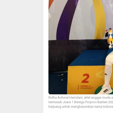
Ridha Achmal Hamdani, atlet anggar muda as
termasuk Juara 1 Beregu Porprov Banten 202
berjuang untuk mengharumkan nama Indonesia