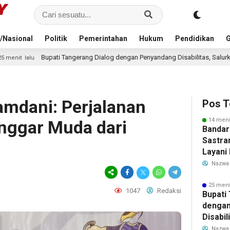
/Nasional
Politik
Pemerintahan
Hukum
Pendidikan
G
i Tangerang Dialog dengan Penyandang Disabilitas, Salurkan Bantuan dan Ta
mdani: Perjalanan
Pos T
14 meni
 Anggar Muda dari
Bandar
Sastra
Layani
Mulai 
Nazwa
Garuda
Rute B
25 meni
1047
Redaksi
Bupati
dengan
Disabil
Bantua
Nazwa