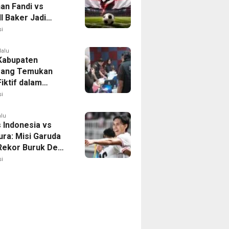
han Fandi vs
l Baker Jadi
 di Piala AFF
i
lalu
 Kabupaten
rang Temukan
iktif dalam
ikan Dana BOP
i
alu
 Indonesia vs
ura: Misi Garuda
 Rekor Buruk Demi
emifinal Piala AFF
i