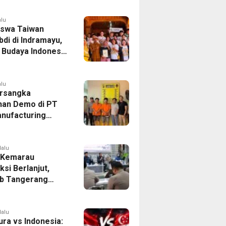
si
alu
swa Taiwan
di di Indramayu,
r Budaya Indonesia
ukasi Pekerja
alu
rsangka
han Demo di PT
nufacturing
ia Ditahan, Polda
 Ungkap Motif
tan Pengelolaan
lalu
 Kemarau
ksi Berlanjut,
b Tangerang
n Langkah
asi Krisis Air
lalu
ura vs Indonesia: