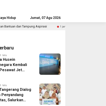
aya Hidup
Advertorial
Jumat, 07 Agu 2026
mpung Aspirasi
Mahasiswa Taiwan Mengabdi di Indramayu,
1 jam lalu
erbaru
t lalu
a Husein
negara Kembali
 Pesawat Jet
14 Agustus 2026,
 Indonesia Buka
andung-Denpasar
t lalu
 Tangerang Dialog
 Penyandang
itas, Salurkan
n dan Tampung