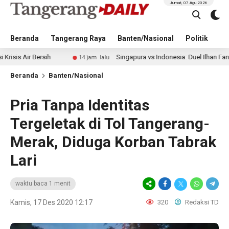
Jumat, 07 Agu 2026
Beranda
Tangerang Raya
Banten/Nasional
Politik
Pe
Bersih
Singapura vs Indonesia: Duel Ilhan Fandi vs Mitche
14 jam lalu
Beranda
Banten/Nasional
Pria Tanpa Identitas
Tergeletak di Tol Tangerang-
Merak, Diduga Korban Tabrak
Lari
waktu baca 1 menit
Kamis, 17 Des 2020 12:17
320
Redaksi TD