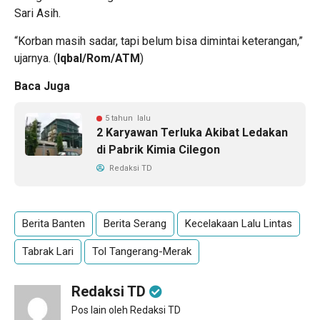
Sari Asih.
“Korban masih sadar, tapi belum bisa dimintai keterangan,”
ujarnya. (
Iqbal/Rom/ATM
)
Baca Juga
5 tahun lalu
2 Karyawan Terluka Akibat Ledakan
di Pabrik Kimia Cilegon
Redaksi TD
Berita Banten
Berita Serang
Kecelakaan Lalu Lintas
Tabrak Lari
Tol Tangerang-Merak
Redaksi TD
Pos lain oleh Redaksi TD