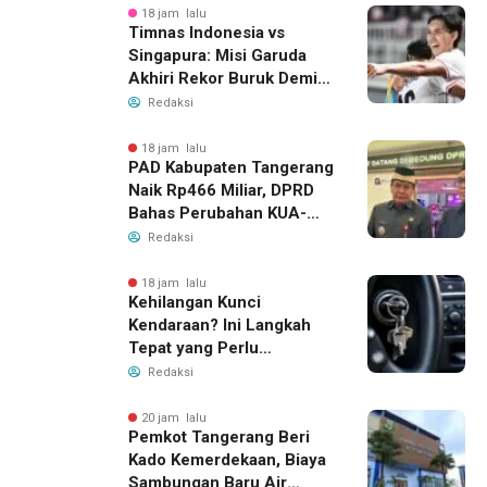
18 jam lalu
Timnas Indonesia vs
Singapura: Misi Garuda
Akhiri Rekor Buruk Demi
Tiket Semifinal Piala AFF
Redaksi
2026
18 jam lalu
PAD Kabupaten Tangerang
Naik Rp466 Miliar, DPRD
Bahas Perubahan KUA-
PPAS 2026
Redaksi
18 jam lalu
Kehilangan Kunci
Kendaraan? Ini Langkah
Tepat yang Perlu
Dilakukan
Redaksi
20 jam lalu
Pemkot Tangerang Beri
Kado Kemerdekaan, Biaya
Sambungan Baru Air