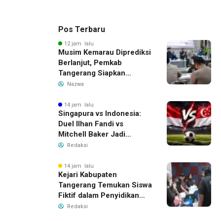
Pos Terbaru
12 jam lalu
Musim Kemarau Diprediksi
Berlanjut, Pemkab
Tangerang Siapkan
Langkah Antisipasi Krisis
Nazwa
Air Bersih
14 jam lalu
Singapura vs Indonesia:
Duel Ilhan Fandi vs
Mitchell Baker Jadi
Sorotan di Piala AFF 2026
Redaksi
14 jam lalu
Kejari Kabupaten
Tangerang Temukan Siswa
Fiktif dalam Penyidikan
Dana BOP PKBM
Redaksi