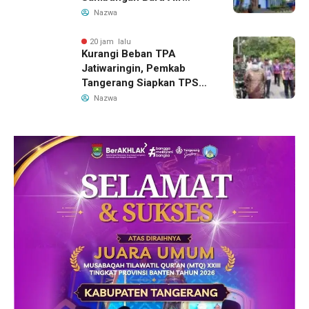
Bersih Dipangkas Jadi
Nazwa
Rp237 Ribu
20 jam lalu
Kurangi Beban TPA
Jatiwaringin, Pemkab
Tangerang Siapkan TPS3R
Baru di Tigaraksa
Nazwa