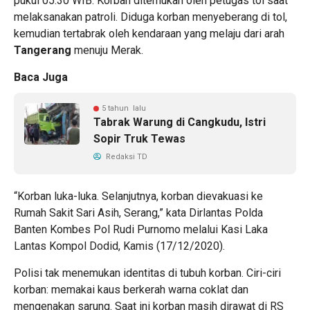
pukul 05.30 WIB. Korban ditemukan oleh petugas tol saat
melaksanakan patroli. Diduga korban menyeberang di tol,
kemudian tertabrak oleh kendaraan yang melaju dari arah
Tangerang
menuju Merak.
Baca Juga
5 tahun lalu
Tabrak Warung di Cangkudu, Istri
Sopir Truk Tewas
Redaksi TD
“Korban luka-luka. Selanjutnya, korban dievakuasi ke
Rumah Sakit Sari Asih, Serang,” kata Dirlantas Polda
Banten Kombes Pol Rudi Purnomo melalui Kasi Laka
Lantas Kompol Dodid, Kamis (17/12/2020).
Polisi tak menemukan identitas di tubuh korban. Ciri-ciri
korban: memakai kaus berkerah warna coklat dan
mengenakan sarung. Saat ini korban masih dirawat di RS