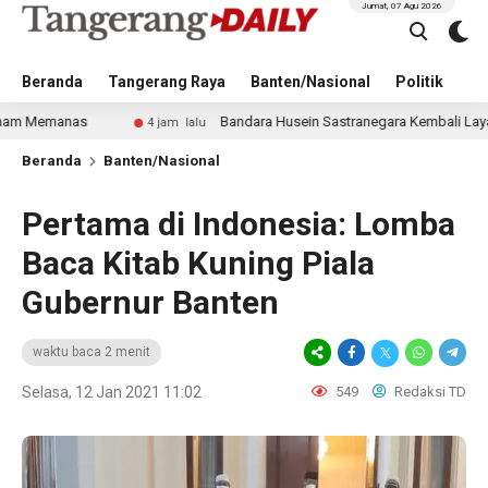
Jumat, 07 Agu 2026
Beranda
Tangerang Raya
Banten/Nasional
Politik
Pe
s
Bandara Husein Sastranegara Kembali Layani Pesawat J
4 jam lalu
Beranda
Banten/Nasional
Pertama di Indonesia: Lomba
Baca Kitab Kuning Piala
Gubernur Banten
waktu baca 2 menit
Selasa, 12 Jan 2021 11:02
549
Redaksi TD