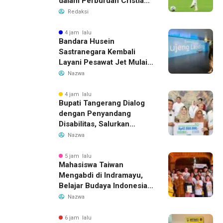
dalam Perburuan Cristian
Romero, Transfer Bek
Redaksi
Tottenham Memanas
4 jam lalu
Bandara Husein
Sastranegara Kembali
Layani Pesawat Jet Mulai
14 Agustus 2026, Garuda
Nazwa
Indonesia Buka Rute
Bandung-Denpasar
4 jam lalu
Bupati Tangerang Dialog
dengan Penyandang
Disabilitas, Salurkan
Bantuan dan Tampung
Nazwa
Aspirasi
5 jam lalu
Mahasiswa Taiwan
Mengabdi di Indramayu,
Belajar Budaya Indonesia
dan Edukasi Pekerja
Nazwa
Migran
6 jam lalu