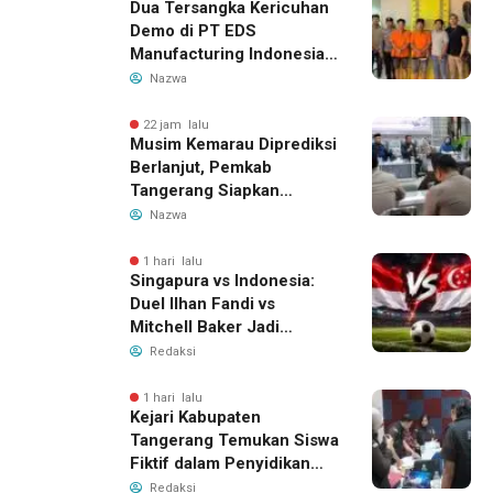
Dua Tersangka Kericuhan
Demo di PT EDS
Manufacturing Indonesia
Ditahan, Polda Banten
Nazwa
Ungkap Motif Perebutan
Pengelolaan Limbah
22 jam lalu
Musim Kemarau Diprediksi
Berlanjut, Pemkab
Tangerang Siapkan
Langkah Antisipasi Krisis
Nazwa
Air Bersih
1 hari lalu
Singapura vs Indonesia:
Duel Ilhan Fandi vs
Mitchell Baker Jadi
Sorotan di Piala AFF 2026
Redaksi
1 hari lalu
Kejari Kabupaten
Tangerang Temukan Siswa
Fiktif dalam Penyidikan
Dana BOP PKBM
Redaksi