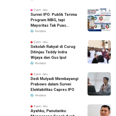
2 jam lalu
Survei IPO: Publik Terima
Program MBG, tapi
Mayoritas Tak Puas
dengan Pengelolaannya
Redaksi
3 jam lalu
Sekolah Rakyat di Curug
Ditinjau Teddy Indra
Wijaya dan Gus Ipul
Redaksi
4 jam lalu
Dedi Mulyadi Membayangi
Prabowo dalam Survei
Elektabilitas Capres IPO
Redaksi
4 jam lalu
Ayahku, Panutanku: