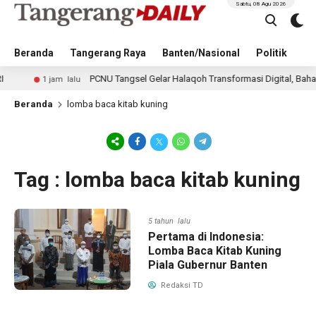
Sabtu, 08 Agu 2026
Beranda
Tangerang Raya
Banten/Nasional
Politik
Pe
PCNU Tangsel Gelar Halaqoh Transformasi Digital, Bahas Ma
1 jam lalu
Beranda
lomba baca kitab kuning
Tag : lomba baca kitab kuning
5 tahun lalu
Pertama di Indonesia:
Lomba Baca Kitab Kuning
Piala Gubernur Banten
Redaksi TD