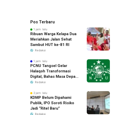
Pos Terbaru
1 jam lalu
Ribuan Warga Kelapa Dua
Meriahkan Jalan Sehat
Sambut HUT ke-81 RI
Redaksi
1 jam lalu
PCNU Tangsel Gelar
Halaqoh Transformasi
Digital, Bahas Masa Depan
NU di Era Disrupsi
Redaksi
2 jam lalu
KDMP Belum Dipahami
Publik, IPO Soroti Risiko
Jadi “Ritel Baru”
Redaksi