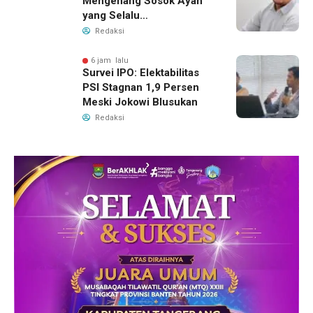
Mengenang Sosok Ayah
yang Selalu
Membersamaiku
Redaksi
6 jam lalu
Survei IPO: Elektabilitas
PSI Stagnan 1,9 Persen
Meski Jokowi Blusukan
Redaksi