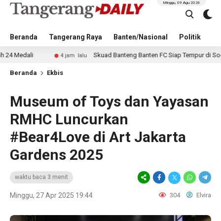
Minggu, 09 Agu 2026
Beranda
Tangerang Raya
Banten/Nasional
Politik
Pe
Skuad Banteng Banten FC Siap Tempur di Soekarno Cup
4 jam lalu
Beranda
Ekbis
Museum of Toys dan Yayasan
RMHC Luncurkan
#Bear4Love di Art Jakarta
Gardens 2025
waktu baca 3 menit
Minggu, 27 Apr 2025 19:44
304
Elvira