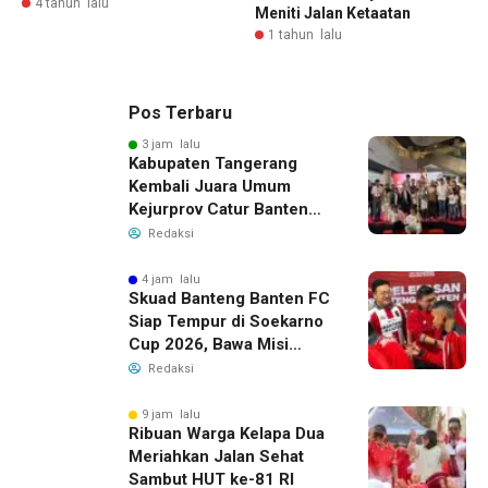
4 tahun lalu
Meniti Jalan Ketaatan
1 tahun lalu
Pos Terbaru
3 jam lalu
Kabupaten Tangerang
Kembali Juara Umum
Kejurprov Catur Banten
2026, Raih 24 Medali
Redaksi
4 jam lalu
Skuad Banteng Banten FC
Siap Tempur di Soekarno
Cup 2026, Bawa Misi
Harumkan Nama Banten
Redaksi
9 jam lalu
Ribuan Warga Kelapa Dua
Meriahkan Jalan Sehat
Sambut HUT ke-81 RI