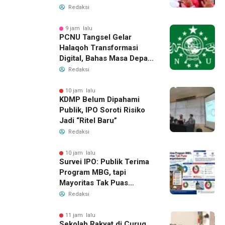
Redaksi
9 jam lalu
PCNU Tangsel Gelar
Halaqoh Transformasi
Digital, Bahas Masa Depan
NU di Era Disrupsi
Redaksi
10 jam lalu
KDMP Belum Dipahami
Publik, IPO Soroti Risiko
Jadi “Ritel Baru”
Redaksi
10 jam lalu
Survei IPO: Publik Terima
Program MBG, tapi
Mayoritas Tak Puas
dengan Pengelolaannya
Redaksi
11 jam lalu
Sekolah Rakyat di Curug