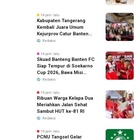
14 jam lalu
Kabupaten Tangerang
Kembali Juara Umum
Kejurprov Catur Banten
2026, Raih 24 Medali
Redaksi
14 jam lalu
Skuad Banteng Banten FC
Siap Tempur di Soekarno
Cup 2026, Bawa Misi
Harumkan Nama Banten
Redaksi
19 jam lalu
Ribuan Warga Kelapa Dua
Meriahkan Jalan Sehat
Sambut HUT ke-81 RI
Redaksi
19 jam lalu
PCNU Tangsel Gelar