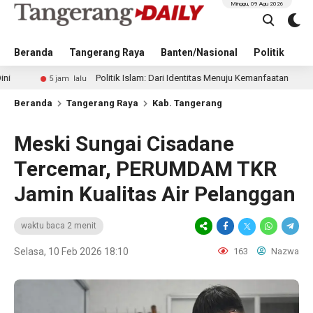
Minggu, 09 Agu 2026
Beranda
Tangerang Raya
Banten/Nasional
Politik
Pe
Politik Islam: Dari Identitas Menuju Kemanfaatan
5 jam lalu
14 jam 
Beranda
Tangerang Raya
Kab. Tangerang
Meski Sungai Cisadane
Tercemar, PERUMDAM TKR
Jamin Kualitas Air Pelanggan
waktu baca 2 menit
Selasa, 10 Feb 2026 18:10
163
Nazwa