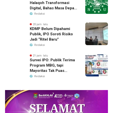
Halaqoh Transformasi
Digital, Bahas Masa Depan
NU di Era Disrupsi
Redaksi
20 jam lalu
KDMP Belum Dipahami
Publik, IPO Soroti Risiko
Jadi “Ritel Baru”
Redaksi
21 jam lalu
Survei IPO: Publik Terima
Program MBG, tapi
Mayoritas Tak Puas
dengan Pengelolaannya
Redaksi