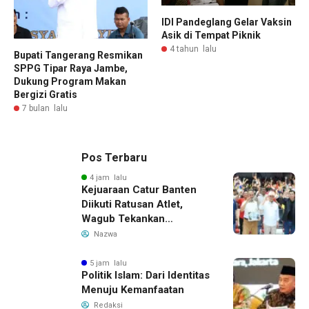
IDI Pandeglang Gelar Vaksin
Asik di Tempat Piknik
4 tahun lalu
Bupati Tangerang Resmikan
SPPG Tipar Raya Jambe,
Dukung Program Makan
Bergizi Gratis
7 bulan lalu
Pos Terbaru
4 jam lalu
Kejuaraan Catur Banten
Diikuti Ratusan Atlet,
Wagub Tekankan
Pembinaan Dini
Nazwa
5 jam lalu
Politik Islam: Dari Identitas
Menuju Kemanfaatan
Redaksi