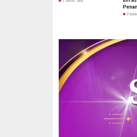
Infras
1 tahun lalu
Penan
3 bula