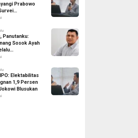
yangi Prabowo
Survei
ilitas Capres IPO
i
alu
, Panutanku:
nang Sosok Ayah
elalu
rsamaiku
i
alu
IPO: Elektabilitas
agnan 1,9 Persen
Jokowi Blusukan
i