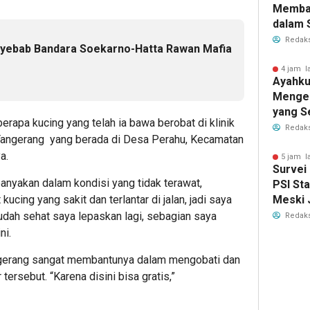
Memba
dalam 
Elektab
Redaks
nyebab Bandara Soekarno-Hatta Rawan Mafia
4 jam l
Ayahku
Menge
yang S
berapa kucing yang telah ia bawa berobat di klinik
Membe
Redaks
Tangerang yang berada di Desa Perahu, Kecamatan
a.
5 jam l
Survei 
anyakan dalam kondisi yang tidak terawat,
PSI St
t kucing yang sakit dan terlantar di jalan, jadi saya
Meski 
sudah sehat saya lepaskan lagi, sebagian saya
Redaks
ni.
gerang sangat membantunya dalam mengobati dan
tersebut. “Karena disini bisa gratis,”