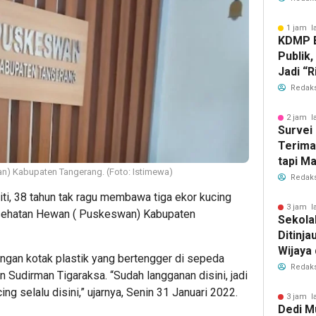
1 jam l
KDMP B
Publik,
Jadi “R
Redaks
2 jam l
Survei 
Terima
tapi M
n) Kabupaten Tangerang. (Foto: Istimewa)
dengan
Redaks
ti, 38 tahun tak ragu membawa tiga ekor kucing
3 jam l
ehatan Hewan ( Puskeswan) Kabupaten
Sekola
Ditinja
Wijaya 
ngan kotak plastik yang bertengger di sepeda
Redaks
 Sudirman Tigaraksa. “Sudah langganan disini, jadi
g selalu disini,” ujarnya, Senin 31 Januari 2022.
3 jam l
Dedi M