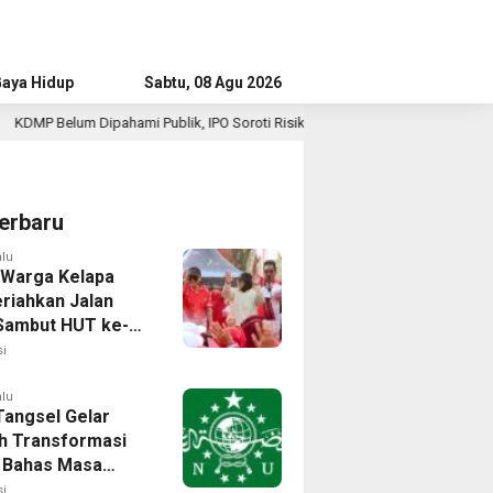
aya Hidup
Advertorial
Sabtu, 08 Agu 2026
lik, IPO Soroti Risiko Jadi “Ritel Baru”
Survei IPO: Publ
2 jam lalu
erbaru
alu
 Warga Kelapa
riahkan Jalan
Sambut HUT ke-81
i
alu
angsel Gelar
h Transformasi
l, Bahas Masa
NU di Era Disrupsi
i