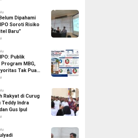
alu
elum Dipahami
 IPO Soroti Risiko
itel Baru”
i
alu
IPO: Publik
 Program MBG,
ayoritas Tak Puas
 Pengelolaannya
i
alu
h Rakyat di Curug
u Teddy Indra
dan Gus Ipul
i
alu
ulyadi