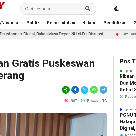
/Nasional
Politik
Pemerintahan
Hukum
Pendidikan
G
s Masa Depan NU di Era Disrupsi
KDMP Belum Dipahami Pub
1 jam lalu
an Gratis Puskeswan
Pos T
1 jam l
erang
Ribuan
Dua Me
Sehat 
RI
Redaks
967
Redaksi TD
1 jam l
PCNU T
Halaqo
Digita
Depan 
Redaks