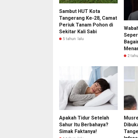
Sambut HUT Kota
Tangerang Ke-28, Camat
Periuk Tanam Pohon di
Wabah
Sekitar Kali Sabi
Seper
5 tahun lalu
Bagai
Menan
2 tahu
Apakah Tidur Setelah
Musre
Sahur Itu Berbahaya?
Dibuka
Simak Faktanya!
Tange