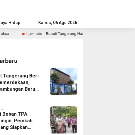
aya Hidup
Advertorial
Kamis, 06 Agu 2026
Bupati Tangerang Hadiri Wisuda ASI 2026, Dorong Pemberian ASI Eksklusi
lu
erbaru
alu
 Tangerang Beri
emerdekaan,
Sambungan Baru
rsih Dipangkas
p237 Ribu
alu
i Beban TPA
ringin, Pemkab
ang Siapkan
Baru di Tigaraksa