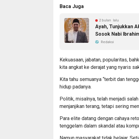
Baca Juga
2 bulan lalu
Ayah, Tunjukkan A
Sosok Nabi Ibrahi
Redaksi
Kekuasaan, jabatan, popularitas, bah
kita angkat ke derajat yang nyaris sak
Kita tahu semuanya “terbit dan teng
hidup padanya.
Politik, misalnya, telah menjadi sala
menjanjikan terang, tetapi sering me
Para elite datang dengan cahaya retor
tenggelam dalam skandal atau komp
Namun masyarakat tidak belajar. Setia