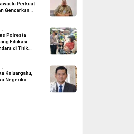
Bawaslu Perkuat
n Gencarkan
ikan Demokrasi
enerasi Muda
alu
tas Polresta
ang Edukasi
dara di Titik
Kecelakaan
Program Si Caka
alu
a Keluargaku,
a Negeriku