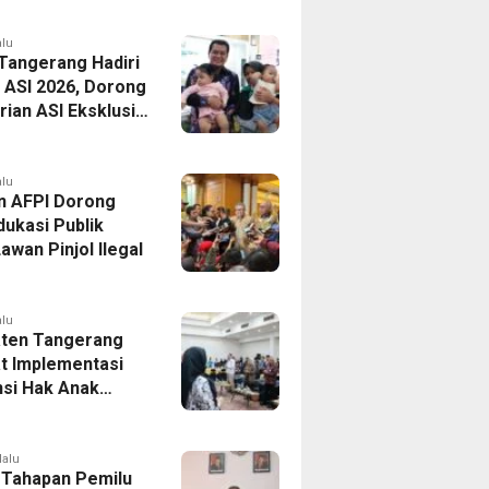
alu
 Tangerang Hadiri
 ASI 2026, Dorong
ian ASI Eksklusif
Wujudkan
si Sehat
alu
n AFPI Dorong
dukasi Publik
awan Pinjol Ilegal
alu
ten Tangerang
t Implementasi
si Hak Anak
Pelatihan
is Budaya Lokal
lalu
 Tahapan Pemilu