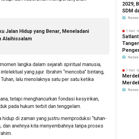
2029, 
SDM da
Pendid
Nazwa
bagi G
ku Jalan Hidup yang Benar, Meneladani
1 hari l
Satlan
m Alaihissalam
Tanger
Pengen
Rawan 
Nazwa
Lewat 
momen langka dalam sejarah spiritual manusia,
1 hari l
ntelektual yang jujur. Ibrahim “mencoba” bintang,
Merdek
 Tuhan, lalu menolaknya satu per satu ketika
Merdek
Nazwa
na, tetapi menghancurkan fondasi kesyirikan,
duk pada hukum terbit dan tenggelam.
 Kita hidup di zaman yang justru memproduksi “tuhan-
as, dan anehnya kita menyembahnya tanpa proses
rahim.