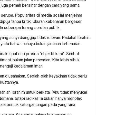
juga pernah bersinar dengan cara yang sama.
l serupa. Popularitas di media sosial menjelma
dipuja tanpa kritik. Ukuran kebenaran bergeser.
da seberapa terang sorotan publik.
yang sunyi dianggap tidak relevan. Padahal Ibrahim
 yaitu bahwa cahaya bukan jaminan kebenaran.
idak luput dari proses “objektifikasi”. Simbol-
imasi, bukan jalan pencarian. Kita lebih sibuk
menguji kedalaman iman.
an diusahakan. Seolah-olah keyakinan tidak perlu
kekuatannya.
ranian Ibrahim untuk berkata, “Aku tidak menyukai
rhana, tetapi radikal. Ia bukan hanya menolak
gala bentuk ketergantungan pada yang fana.
sebaliknya. Kita sadar bahwa kekuasaan itu