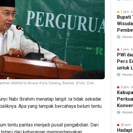
1 jam l
Bupati
Wisuda
Pember
untuk 
Nazwa
Genera
1 jam l
PWI da
Pers E
untuk L
Nazwa
ntren Mathla’ul Anwar Kota Serang, Banten. (Foto: Dok.
3 jam l
Kabupa
yi Nabi Ibrahim menatap langit. Ia tidak sekadar
Perkua
Konven
i baliknya. Apa yang tampak bercahaya belum tentu
Lewat 
Nazwa
Berbas
lum tentu pantas menjadi pusat pengabdian. Dari
20 jam 
Hadapi
n, tetapi dari keberanian mempertanyakan.