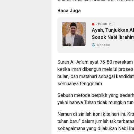
Baca Juga
2 bulan lalu
Ayah, Tunjukkan A
Sosok Nabi Ibrahi
Redaksi
Surah Al-An’am ayat 75-80 merekam 
ketika iman dibangun melalui proses i
bulan, dan matahari sebagai kandidat
semuanya tenggelam.
Sebuah metode berpikir yang sederha
yakni bahwa Tuhan tidak mungkin tun
Namun di sinilah ironi kita hari ini.
tuhan baru” dalam jumlah tak terbat
sebagaimana yang dilakukan Nabi Ib