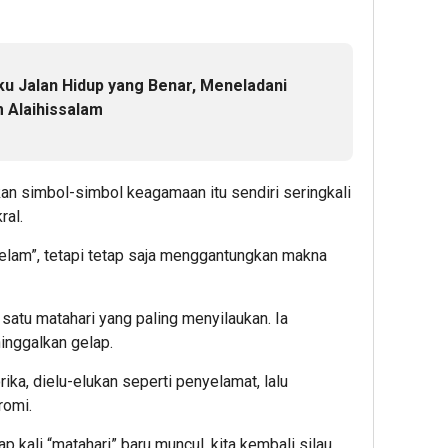
ku Jalan Hidup yang Benar, Meneladani
m Alaihissalam
kan simbol-simbol keagamaan itu sendiri seringkali
ral.
gelam”, tetapi tetap saja menggantungkan makna
h satu matahari yang paling menyilaukan. Ia
ninggalkan gelap.
ika, dielu-elukan seperti penyelamat, lalu
romi.
p kali “matahari” baru muncul, kita kembali silau,