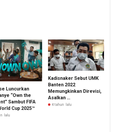
Kadisnaker Sebut UMK
Banten 2022
se Luncurkan
Memungkinkan Direvisi,
nye “Own the
Asalkan …
t” Sambut FIFA
4 tahun lalu
World Cup 2025™
n lalu