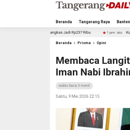
Beranda
Tangerang Raya
Banten
sih Dipangkas Jadi Rp237 Ribu
Kurangi Beban TPA Jatiw
1 jam lalu
Beranda
Prisma
Opini
Membaca Langit,
Iman Nabi Ibrah
waktu baca 3 menit
Sabtu, 9 Mei 2026 22:15