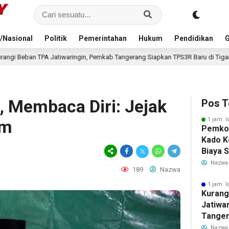
/Nasional
Politik
Pemerintahan
Hukum
Pendidikan
G
aringin, Pemkab Tangerang Siapkan TPS3R Baru di Tigaraksa
1 jam la
 Membaca Diri: Jejak
Pos T
1 jam l
im
Pemkot
Kado K
Biaya 
Air Be
Nazwa
189
Nazwa
Jadi R
1 jam l
Kurang
Jatiwa
Tanger
TPS3R 
Nazwa