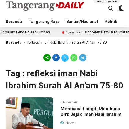
Senin, 10 Agu 2026
Beranda
Tangerang Raya
Banten/Nasional
Politik
Pe
alam Pengelolaan Limbah
Konferensi PWI Kabupaten Tange
1 jam lalu
Beranda
refleksi iman Nabi Ibrahim Surah Al An’am 75-80
Tag : refleksi iman Nabi
Ibrahim Surah Al An’am 75-80
3 bulan lalu
Membaca Langit, Membaca
Diri: Jejak Iman Nabi Ibrahim
Nazwa