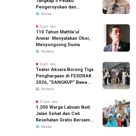
Tangkap 5 Pelaku
Pengeroyokan dan
Kekerasan Seksual di
Nazwa
Panongan
3 jam lalu
110 Tahun Mathla’ul
Anwar: Menyalakan Obor,
Menyongsong Dunia
Redaksi
9 jam lalu
Teater Aksara Borong Tiga
Penghargaan di FESDRAK
2026, “SANGKUP” Bawa
Pulang Juara 2 Grup
Redaksi
Teater Terbaik
21 jam lalu
1.200 Warga Labuan Ikuti
Jalan Sehat dan Cek
Kesehatan Gratis Bersama
Gubernur Banten
Nazwa