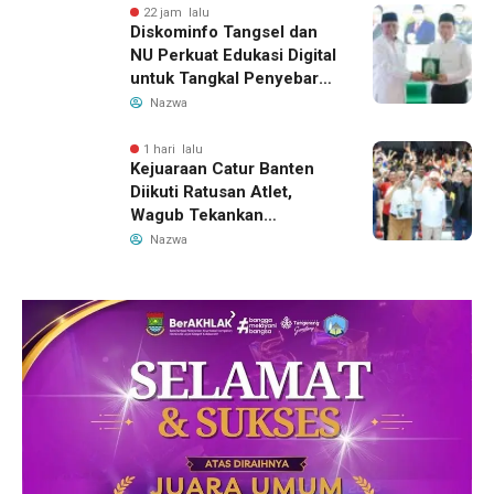
22 jam lalu
Diskominfo Tangsel dan
NU Perkuat Edukasi Digital
untuk Tangkal Penyebaran
Hoaks
Nazwa
1 hari lalu
Kejuaraan Catur Banten
Diikuti Ratusan Atlet,
Wagub Tekankan
Pembinaan Dini
Nazwa