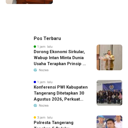
Pos Terbaru
1 jam lalu
Dorong Ekonomi Sirkular,
Wabup Intan Minta Dunia
Usaha Terapkan Prinsip 3R
dalam Pengelolaan Limbah
Nazwa
1 jam lalu
Konferensi PWI Kabupaten
Tangerang Ditetapkan 30
Agustus 2026, Perkuat
Demokrasi dan Soliditas
Nazwa
3 jam lalu
Polresta Tangerang