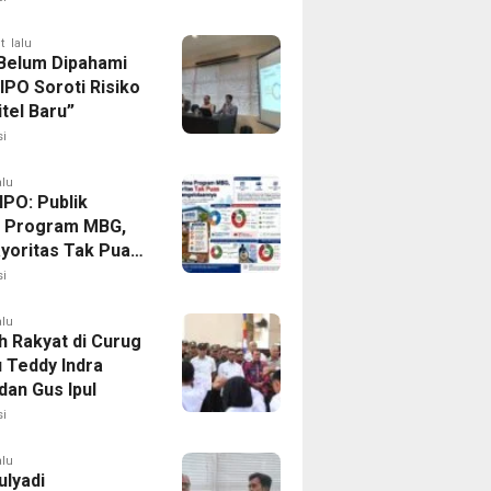
t lalu
elum Dipahami
 IPO Soroti Risiko
itel Baru”
i
alu
IPO: Publik
 Program MBG,
ayoritas Tak Puas
 Pengelolaannya
i
alu
h Rakyat di Curug
u Teddy Indra
dan Gus Ipul
i
alu
ulyadi