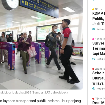
39 meni
KDMP B
Publik,
Jadi “R
Redaks
1 jam l
Survei 
Terima
tapi M
dengan
Redaks
2 jam l
Sekola
Ditinja
Wijaya 
Redaks
uk Libur Iduladha 2025 (Sumber : LRT Jabodebek)
2 jam l
layanan transportasi publik selama libur panjang
Dedi M