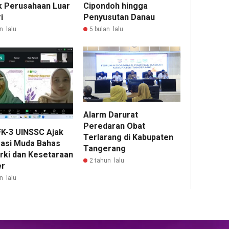
ik Perusahaan Luar
Cipondoh hingga
i
Penyusutan Danau
n lalu
5 bulan lalu
Alarm Darurat
Peredaran Obat
K-3 UINSSC Ajak
Terlarang di Kabupaten
asi Muda Bahas
Tangerang
arki dan Kesetaraan
2 tahun lalu
er
n lalu