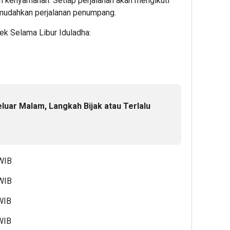
kenyamanan. Setiap perjalanan akan mengikuti
emudahkan perjalanan penumpang.
k Selama Libur Iduladha:
eluar Malam, Langkah Bijak atau Terlalu
 WIB
 WIB
 WIB
 WIB