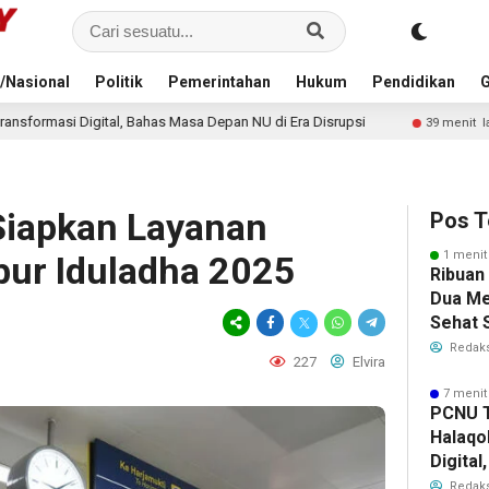
/Nasional
Politik
Pemerintahan
Hukum
Pendidikan
G
s Masa Depan NU di Era Disrupsi
KDMP Belum Dipahami P
39 menit lalu
Siapkan Layanan
Pos T
1 menit
bur Iduladha 2025
Ribuan
Dua Me
Sehat 
RI
Redaks
227
Elvira
7 menit
PCNU T
Halaqo
Digita
Depan 
Redaks