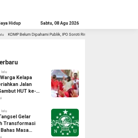
aya Hidup
Advertorial
Sabtu, 08 Agu 2026
ublik, IPO Soroti Risiko Jadi “Ritel Baru”
Survei IPO: P
1 jam lalu
erbaru
 lalu
 Warga Kelapa
riahkan Jalan
Sambut HUT ke-81
i
 lalu
angsel Gelar
h Transformasi
l, Bahas Masa
NU di Era Disrupsi
i