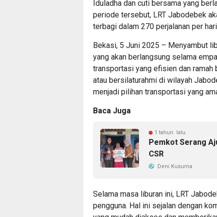
Iduladha dan cuti bersama yang berl
periode tersebut, LRT Jabodebek aka
terbagi dalam 270 perjalanan per har
Bekasi, 5 Juni 2025 – Menyambut lib
yang akan berlangsung selama empa
transportasi yang efisien dan ramah b
atau bersilaturahmi di wilayah Jabo
menjadi pilihan transportasi yang am
Baca Juga
1 tahun lalu
Pemkot Serang Aju
CSR
Deni Kusuma
Selama masa liburan ini, LRT Jabod
pengguna. Hal ini sejalan dengan ko