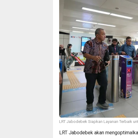
LRT Jabodebek Siapkan Layanan Terbaik unt
LRT Jabodebek akan mengoptimalkan 