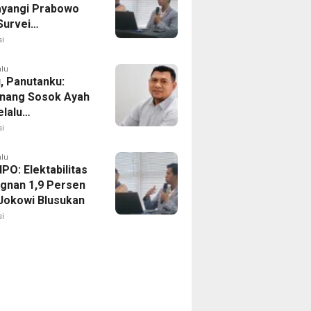
yangi Prabowo
Survei
ilitas Capres IPO
i
alu
, Panutanku:
nang Sosok Ayah
elalu
rsamaiku
i
alu
IPO: Elektabilitas
agnan 1,9 Persen
Jokowi Blusukan
i