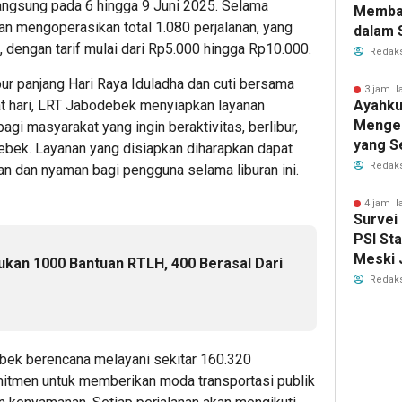
angsung pada 6 hingga 9 Juni 2025. Selama
Memba
n mengoperasikan total 1.080 perjalanan, yang
dalam 
i, dengan tarif mulai dari Rp5.000 hingga Rp10.000.
Elektab
Redaks
ur panjang Hari Raya Iduladha dan cuti bersama
3 jam l
t hari, LRT Jabodebek menyiapkan layanan
Ayahku
Menge
agi masyarakat yang ingin beraktivitas, berlibur,
yang S
debek. Layanan yang disiapkan diharapkan dapat
Membe
Redaks
an dan nyaman bagi pengguna selama liburan ini.
4 jam l
Survei 
PSI St
Meski 
kan 1000 Bantuan RTLH, 400 Berasal Dari
Redaks
ebek berencana melayani sekitar 160.320
mitmen untuk memberikan moda transportasi publik