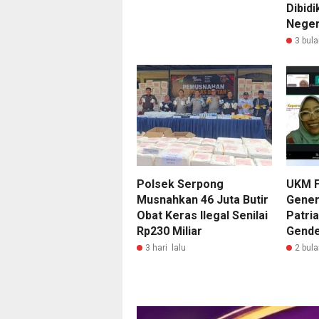
Dibid
Neger
3 bula
Polsek Serpong
UKM F
Musnahkan 46 Juta Butir
Gener
Obat Keras Ilegal Senilai
Patri
Rp230 Miliar
Gend
3 hari lalu
2 bula