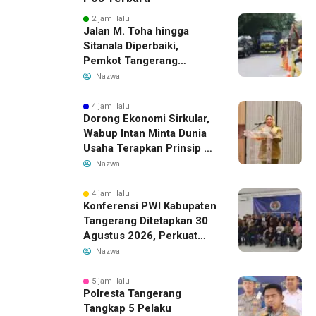
2 jam lalu
Jalan M. Toha hingga
Sitanala Diperbaiki,
Pemkot Tangerang
Siapkan Rekayasa Lalu
Nazwa
Lintas
4 jam lalu
Dorong Ekonomi Sirkular,
Wabup Intan Minta Dunia
Usaha Terapkan Prinsip 3R
dalam Pengelolaan Limbah
Nazwa
4 jam lalu
Konferensi PWI Kabupaten
Tangerang Ditetapkan 30
Agustus 2026, Perkuat
Demokrasi dan Soliditas
Nazwa
5 jam lalu
Polresta Tangerang
Tangkap 5 Pelaku