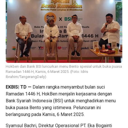
Hokben dan Bank BSI luncurkan menu Bento spesial untuk buka puasa
Ramadan 1446 H, Kamis, 6 Maret 2025. (Foto: Idris
Ibrahim/TangerangDaily)
EKBIS| TD
—
Dalam rangka menyambut bulan suci
Ramadan 1446 H, HokBen menjalin kerjasama dengan
Bank Syariah Indonesia (BSI) untuk menghadirkan menu
buka puasa Bento yang istimewa. Peluncuran ini
berlangsung pada Kamis, 6 Maret 2025.
Syamsul Bachri, Direktur Operasional PT. Eka Bogainti