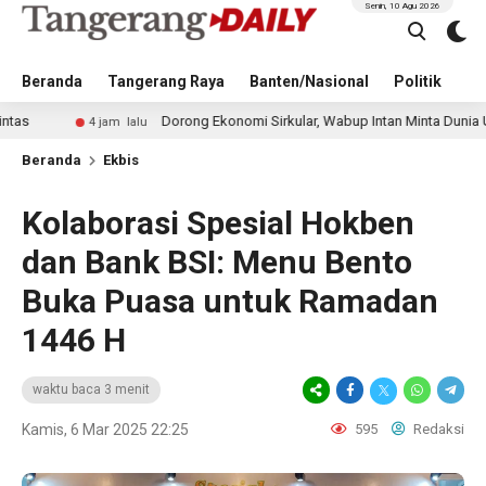
Senin, 10 Agu 2026
Beranda
Tangerang Raya
Banten/Nasional
Politik
Pe
Dorong Ekonomi Sirkular, Wabup Intan Minta Dunia Usaha Terap
4 jam lalu
Beranda
Ekbis
Kolaborasi Spesial Hokben
dan Bank BSI: Menu Bento
Buka Puasa untuk Ramadan
1446 H
waktu baca 3 menit
Kamis, 6 Mar 2025 22:25
595
Redaksi