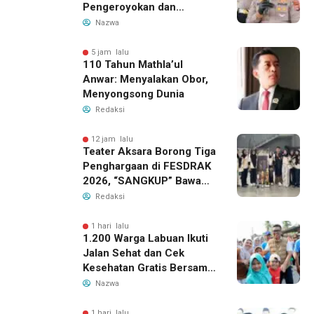
Pengeroyokan dan
Kekerasan Seksual di
Nazwa
Panongan
5 jam lalu
110 Tahun Mathla’ul
Anwar: Menyalakan Obor,
Menyongsong Dunia
Redaksi
12 jam lalu
Teater Aksara Borong Tiga
Penghargaan di FESDRAK
2026, “SANGKUP” Bawa
Pulang Juara 2 Grup
Redaksi
Teater Terbaik
1 hari lalu
1.200 Warga Labuan Ikuti
Jalan Sehat dan Cek
Kesehatan Gratis Bersama
Gubernur Banten
Nazwa
1 hari lalu