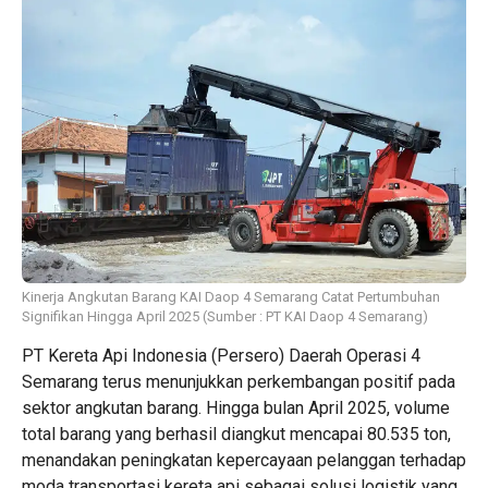
Kinerja Angkutan Barang KAI Daop 4 Semarang Catat Pertumbuhan
Signifikan Hingga April 2025 (Sumber : PT KAI Daop 4 Semarang)
PT Kereta Api Indonesia (Persero) Daerah Operasi 4
Semarang terus menunjukkan perkembangan positif pada
sektor angkutan barang. Hingga bulan April 2025, volume
total barang yang berhasil diangkut mencapai 80.535 ton,
menandakan peningkatan kepercayaan pelanggan terhadap
moda transportasi kereta api sebagai solusi logistik yang