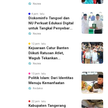
Gubernur Banten
Nazwa
4 jam lalu
Diskominfo Tangsel dan
NU Perkuat Edukasi Digital
untuk Tangkal Penyebaran
Hoaks
Nazwa
12 jam lalu
Kejuaraan Catur Banten
Diikuti Ratusan Atlet,
Wagub Tekankan
Pembinaan Dini
Nazwa
13 jam lalu
Politik Islam: Dari Identitas
Menuju Kemanfaatan
Redaksi
22 jam lalu
Kabupaten Tangerang