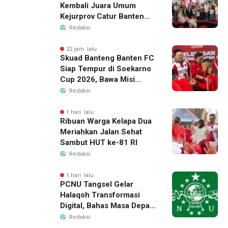
Kembali Juara Umum
Kejurprov Catur Banten
2026, Raih 24 Medali
Redaksi
22 jam lalu
Skuad Banteng Banten FC
Siap Tempur di Soekarno
Cup 2026, Bawa Misi
Harumkan Nama Banten
Redaksi
1 hari lalu
Ribuan Warga Kelapa Dua
Meriahkan Jalan Sehat
Sambut HUT ke-81 RI
Redaksi
1 hari lalu
PCNU Tangsel Gelar
Halaqoh Transformasi
Digital, Bahas Masa Depan
NU di Era Disrupsi
Redaksi