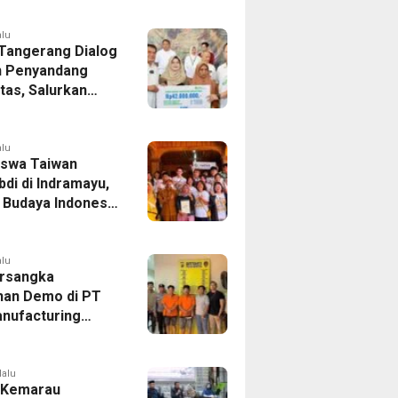
 Indonesia Buka
andung-Denpasar
alu
 Tangerang Dialog
 Penyandang
itas, Salurkan
n dan Tampung
si
alu
swa Taiwan
di di Indramayu,
r Budaya Indonesia
ukasi Pekerja
alu
rsangka
han Demo di PT
nufacturing
ia Ditahan, Polda
 Ungkap Motif
tan Pengelolaan
lalu
 Kemarau