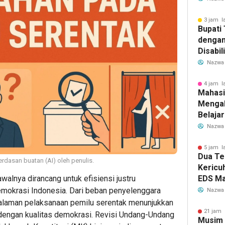
Garuda
Rute B
3 jam l
Bupati
dengan
Disabil
Bantua
Nazwa
Aspira
4 jam l
Mahasi
Mengab
Belaja
dan Ed
Nazwa
Migran
5 jam l
Dua Te
rdasan buatan (AI) oleh penulis.
Kericu
walnya dirancang untuk efisiensi justru
EDS Ma
Indones
emokrasi Indonesia. Dari beban penyelenggara
Nazwa
Banten
galaman pelaksanaan pemilu serentak menunjukkan
Perebu
21 jam 
n dengan kualitas demokrasi. Revisi Undang-Undang
Musim
Limbah