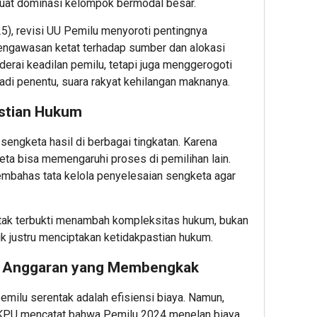
kuat dominasi kelompok bermodal besar.
25), revisi UU Pemilu menyoroti pentingnya
ngawasan ketat terhadap sumber dan alokasi
derai keadilan pemilu, tetapi juga menggerogoti
jadi penentu, suara rakyat kehilangan maknanya.
astian Hukum
engketa hasil di berbagai tingkatan. Karena
ta bisa memengaruhi proses di pemilihan lain.
embahas tata kelola penyelesaian sengketa agar
tak terbukti menambah kompleksitas hukum, bukan
ik justru menciptakan ketidakpastian hukum.
an Anggaran yang Membengkak
emilu serentak adalah efisiensi biaya. Namun,
a KPU mencatat bahwa Pemilu 2024 menelan biaya