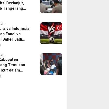
ksi Berlanjut,
b Tangerang
n Langkah
asi Krisis Air
lalu
ura vs Indonesia:
han Fandi vs
l Baker Jadi
 di Piala AFF
i
lalu
 Kabupaten
rang Temukan
iktif dalam
ikan Dana BOP
i