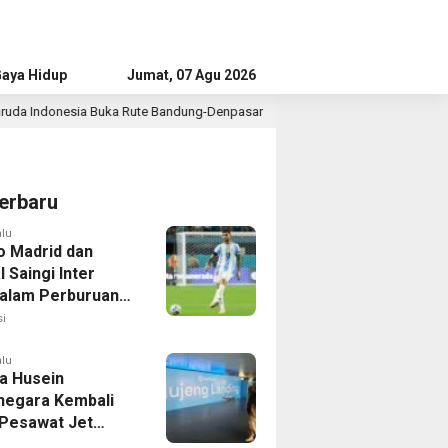
aya Hidup
Advertorial
Jumat, 07 Agu 2026
a Rute Bandung-Denpasar
Bupati Tangerang Dialog dengan
3 jam lalu
erbaru
alu
co Madrid dan
 Saingi Inter
dalam Perburuan
an Romero,
i
er Bek Tottenham
as
alu
a Husein
negara Kembali
 Pesawat Jet
14 Agustus 2026,