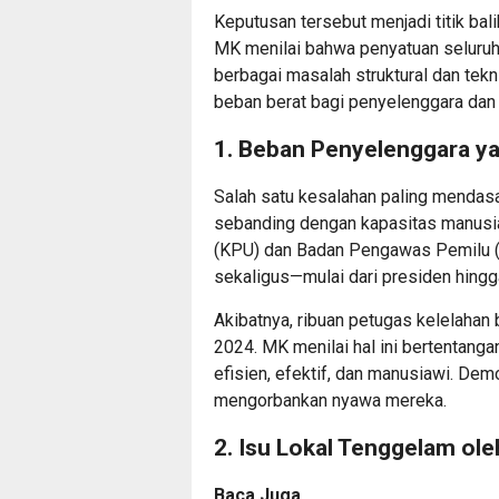
Keputusan tersebut menjadi titik bal
MK menilai bahwa penyatuan seluruh
berbagai masalah struktural dan tekni
beban berat bagi penyelenggara dan 
1. Beban Penyelenggara ya
Salah satu kesalahan paling mendasa
sebanding dengan kapasitas manusi
(KPU) dan Badan Pengawas Pemilu (B
sekaligus—mulai dari presiden hing
Akibatnya, ribuan petugas kelelaha
2024. MK menilai hal ini bertentang
efisien, efektif, dan manusiawi. De
mengorbankan nyawa mereka.
2. Isu Lokal Tenggelam ole
Baca Juga