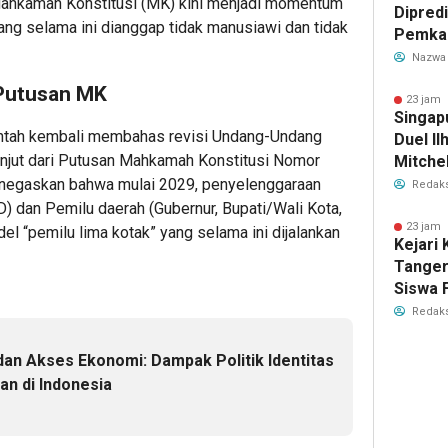
Mahkamah Konstitusi (MK) kini menjadi momentum
Dipredi
ng selama ini dianggap tidak manusiawi dan tidak
Pemka
Siapka
Nazwa
Antisip
 Putusan MK
Bersih
23 jam 
Singap
ntah kembali membahas revisi Undang-Undang
Duel Il
anjut dari Putusan Mahkamah Konstitusi Nomor
Mitchel
Sorotan
negaskan bahwa mulai 2029, penyelenggaraan
Redaks
2026
) dan Pemilu daerah (Gubernur, Bupati/Wali Kota,
23 jam 
el “pemilu lima kotak” yang selama ini dijalankan
Kejari
Tange
Siswa F
Penyid
Redaks
PKBM
 dan Akses Ekonomi: Dampak Politik Identitas
an di Indonesia