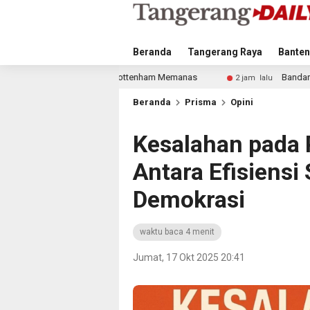
Beranda
Tangerang Raya
Banten
nsfer Bek Tottenham Memanas
Bandara Husein Sastranegar
2 jam lalu
Beranda
Prisma
Opini
Kesalahan pada 
Antara Efisiens
Demokrasi
waktu baca 4 menit
Jumat, 17 Okt 2025 20:41