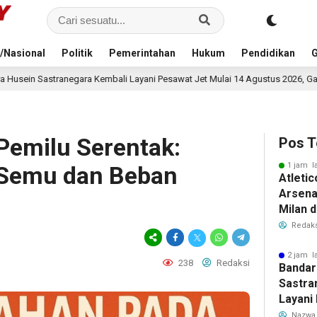
/Nasional
Politik
Pemerintahan
Hukum
Pendidikan
G
a Kembali Layani Pesawat Jet Mulai 14 Agustus 2026, Garuda Indonesia Buk
Pemilu Serentak:
Pos T
1 jam l
i Semu dan Beban
Atleti
Arsenal
Milan 
Cristi
Redaks
Transf
Meman
2 jam l
238
Redaksi
Bandar
Sastra
Layani
Mulai 
Nazwa