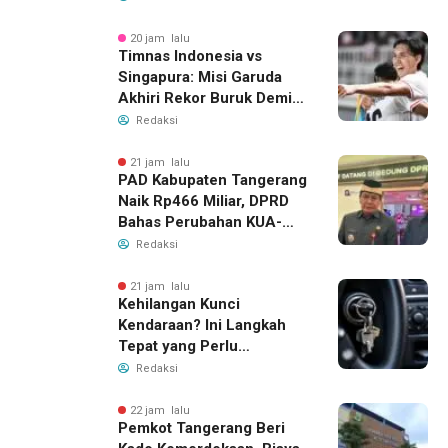
20 jam lalu
Timnas Indonesia vs
Singapura: Misi Garuda
Akhiri Rekor Buruk Demi
Tiket Semifinal Piala AFF
Redaksi
2026
21 jam lalu
PAD Kabupaten Tangerang
Naik Rp466 Miliar, DPRD
Bahas Perubahan KUA-
PPAS 2026
Redaksi
21 jam lalu
Kehilangan Kunci
Kendaraan? Ini Langkah
Tepat yang Perlu
Dilakukan
Redaksi
22 jam lalu
Pemkot Tangerang Beri