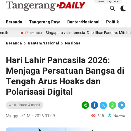
Jumat, 07 Agu 2026
Beranda
Tangerang Raya
Banten/Nasional
Politik
Pe
Singapura vs Indonesia: Duel Ilhan Fandi vs Mitchell Baker Jadi So
7 jam lalu
Beranda
Banten/Nasional
Nasional
Hari Lahir Pancasila 2026:
Menjaga Persatuan Bangsa di
Tengah Arus Hoaks dan
Polarisasi Digital
waktu baca 4 menit
Minggu, 31 Mei 2026 01:09
318
Nazwa