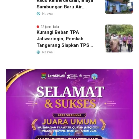
Kado Kemerdekaan, Biaya
Sambungan Baru Air
Bersih Dipangkas Jadi
Nazwa
Rp237 Ribu
22 jam lalu
Kurangi Beban TPA
Jatiwaringin, Pemkab
Tangerang Siapkan TPS3R
Baru di Tigaraksa
Nazwa