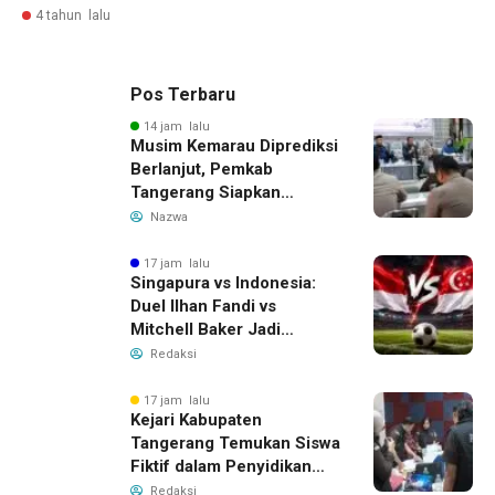
4 tahun lalu
Pos Terbaru
14 jam lalu
Musim Kemarau Diprediksi
Berlanjut, Pemkab
Tangerang Siapkan
Langkah Antisipasi Krisis
Nazwa
Air Bersih
17 jam lalu
Singapura vs Indonesia:
Duel Ilhan Fandi vs
Mitchell Baker Jadi
Sorotan di Piala AFF 2026
Redaksi
17 jam lalu
Kejari Kabupaten
Tangerang Temukan Siswa
Fiktif dalam Penyidikan
Dana BOP PKBM
Redaksi