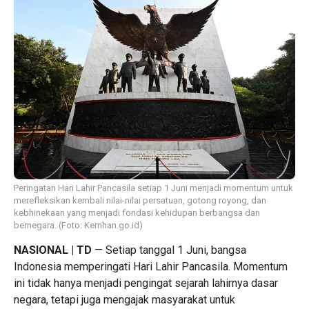
Peringatan Hari Lahir Pancasila setiap 1 Juni menjadi momentum untuk
merefleksikan kembali nilai-nilai persatuan, gotong royong, dan
kebhinekaan yang menjadi fondasi kehidupan berbangsa dan
bernegara. (Foto: Kemhan.go.id)
NASIONAL | TD
— Setiap tanggal 1 Juni, bangsa
Indonesia memperingati Hari Lahir Pancasila. Momentum
ini tidak hanya menjadi pengingat sejarah lahirnya dasar
negara, tetapi juga mengajak masyarakat untuk