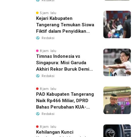
Redaksi
5 jam lalu
Kejari Kabupaten
Tangerang Temukan Siswa
Fiktif dalam Penyidikan
Dana BOP PKBM
Redaksi
8 jam lalu
Timnas Indonesia vs
Singapura: Misi Garuda
Akhiri Rekor Buruk Demi
Tiket Semifinal Piala AFF
Redaksi
2026
8 jam lalu
PAD Kabupaten Tangerang
Naik Rp466 Miliar, DPRD
Bahas Perubahan KUA-
PPAS 2026
Redaksi
8 jam lalu
Kehilangan Kunci