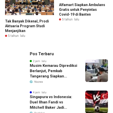
Alfamart Siapkan Ambulans
Gratis untuk Penyintas
Covid-19 di Banten
5 tahun lalu
Tak Banyak Dikenal, Prodi
Aktuaria Program Studi
Menjanjikan
5 tahun lalu
Pos Terbaru
2 jam lalu
Musim Kemarau Diprediksi
Berlanjut, Pemkab
Tangerang Siapkan
Langkah Antisipasi Krisis
Nazwa
Air Bersih
4 jam lalu
Singapura vs Indonesia:
Duel Ilhan Fandi vs
Mitchell Baker Jadi
Sorotan di Piala AFF 2026