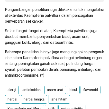
Pengembangan penelitian juga dilakukan untuk mengetahui
efektivitas Kaempferia palviflora dalam pencegahan
penyebaran sel kanker.
Selain fungsi-fungsi di atas, Kaempferia palviflora juga
disebut membantu penyembuhan bisul, asam urat,
gangguan kolik, alergi, dan osteoarthritis.
Beberapa penelitian lainnya juga mengungkapkan pengaruh
jahe hitam Kaempferia palviflora sebagai pelindung organ
jantung, peningkatan gairah seksual, pelindung fungsi
syaraf, pelebar pembuluh darah, penenang, antialergi, dan
antimikroorganisme. (*)
alergi
antioksidan
asam urat
bisul
flavonoid
herbal
herbal langka
jahe hitam
Kaempferia palviflora
kolik
osteoarthritis