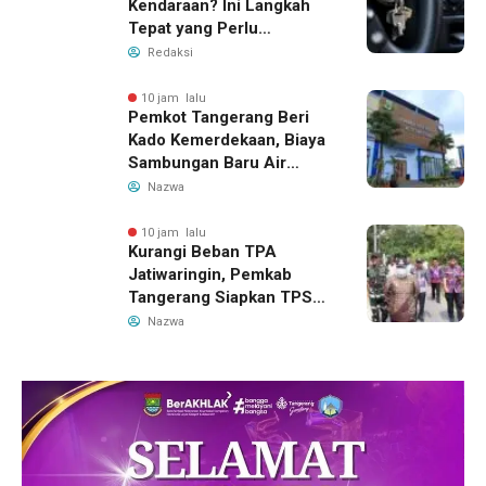
Kendaraan? Ini Langkah
Tepat yang Perlu
Dilakukan
Redaksi
10 jam lalu
Pemkot Tangerang Beri
Kado Kemerdekaan, Biaya
Sambungan Baru Air
Bersih Dipangkas Jadi
Nazwa
Rp237 Ribu
10 jam lalu
Kurangi Beban TPA
Jatiwaringin, Pemkab
Tangerang Siapkan TPS3R
Baru di Tigaraksa
Nazwa