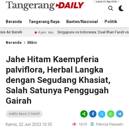
Jumat, 07 Agu 2026
Beranda
Tangerang Raya
Banten/Nasional
Politik
Pe
ih
Singapura vs Indonesia: Duel Ilhan Fandi vs Mitchell Ba
4 jam lalu
Beranda
Ekbis
Jahe Hitam Kaempferia
palviflora, Herbal Langka
dengan Segudang Khasiat,
Salah Satunya Penggugah
Gairah
waktu baca 2 menit
Kamis, 22 Jun 2023 10:35
1619
Patricia Pawestri