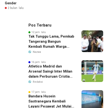
Gender
2 bulan lalu
Pos Terbaru
12 jam lalu
Tak Tunggu Lama, Pemkab
Tangerang Bangun
Kembali Rumah Warga
yang Roboh Akibat Puting
Nazwa
Beliung
16 jam lalu
Atletico Madrid dan
Arsenal Saingi Inter Milan
dalam Perburuan Cristian
Romero, Transfer Bek
Redaksi
Tottenham Memanas
17 jam lalu
Bandara Husein
Sastranegara Kembali
Layani Pesawat Jet Mulai