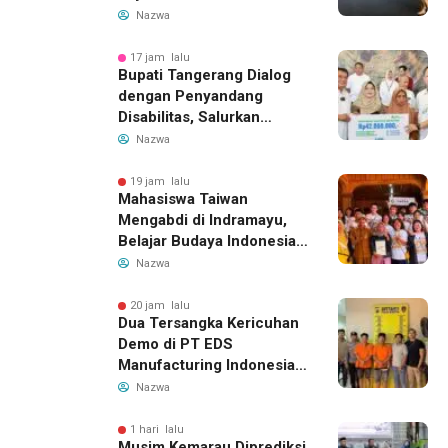
14 Agustus 2026, Garuda
Nazwa
Indonesia Buka Rute
Bandung-Denpasar
17 jam lalu
Bupati Tangerang Dialog
dengan Penyandang
Disabilitas, Salurkan
Bantuan dan Tampung
Nazwa
Aspirasi
19 jam lalu
Mahasiswa Taiwan
Mengabdi di Indramayu,
Belajar Budaya Indonesia
dan Edukasi Pekerja
Nazwa
Migran
20 jam lalu
Dua Tersangka Kericuhan
Demo di PT EDS
Manufacturing Indonesia
Ditahan, Polda Banten
Nazwa
Ungkap Motif Perebutan
Pengelolaan Limbah
1 hari lalu
Musim Kemarau Diprediksi