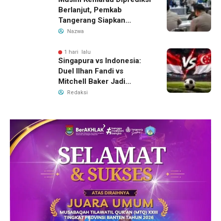
Berlanjut, Pemkab
Tangerang Siapkan
Langkah Antisipasi Krisis
Nazwa
Air Bersih
1 hari lalu
Singapura vs Indonesia:
Duel Ilhan Fandi vs
Mitchell Baker Jadi
Sorotan di Piala AFF 2026
Redaksi