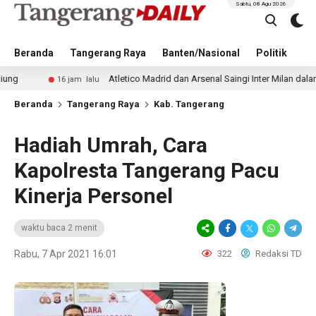
Sabtu, 08 Agu 2026
Beranda
Tangerang Raya
Banten/Nasional
Politik
Pe
Atletico Madrid dan Arsenal Saingi Inter Milan dalam Perburua
16 jam lalu
Beranda
Tangerang Raya
Kab. Tangerang
Hadiah Umrah, Cara
Kapolresta Tangerang Pacu
Kinerja Personel
waktu baca 2 menit
Rabu, 7 Apr 2021 16:01
322
Redaksi TD