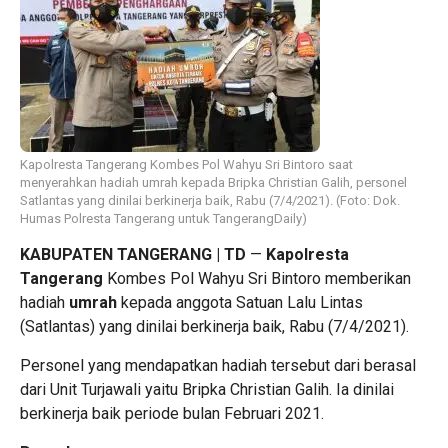
Kapolresta Tangerang Kombes Pol Wahyu Sri Bintoro saat
menyerahkan hadiah umrah kepada Bripka Christian Galih, personel
Satlantas yang dinilai berkinerja baik, Rabu (7/4/2021). (Foto: Dok.
Humas Polresta Tangerang untuk TangerangDaily)
KABUPATEN TANGERANG | TD
—
Kapolresta
Tangerang
Kombes Pol Wahyu Sri Bintoro memberikan
hadiah
umrah
kepada anggota Satuan Lalu Lintas
(Satlantas) yang dinilai berkinerja baik, Rabu (7/4/2021).
Personel yang mendapatkan hadiah tersebut dari berasal
dari Unit Turjawali yaitu Bripka Christian Galih. Ia dinilai
berkinerja baik periode bulan Februari 2021.