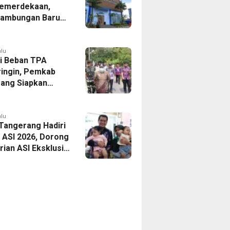
emerdekaan,
Sambungan Baru
rsih Dipangkas
p237 Ribu
alu
i Beban TPA
ringin, Pemkab
ang Siapkan
Baru di Tigaraksa
alu
 Tangerang Hadiri
 ASI 2026, Dorong
ian ASI Eksklusif
Wujudkan
si Sehat