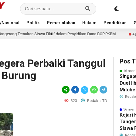
/Nasional
Politik
Pemerintahan
Hukum
Pendidikan
G
iktif dalam Penyidikan Dana BOP PKBM
Timnas Indonesia v
4 jam lalu
gera Perbaiki Tanggul
Pos T
16 meni
g Burung
Singap
Duel Il
Mitchel
Sorotan
Redaks
323
Redaksi TD
2026
36 meni
Kejari
Tange
Siswa F
Penyid
Redaks