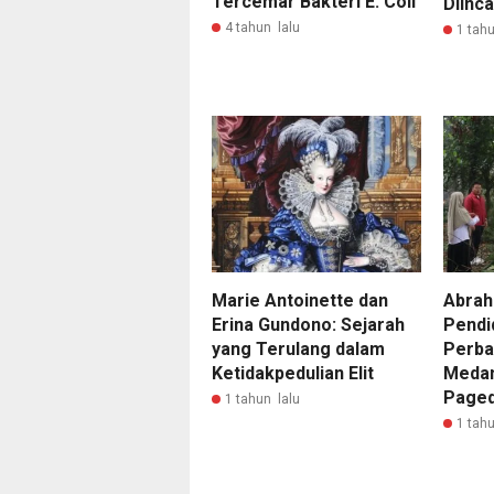
Tercemar Bakteri E. Coli
Diinc
4 tahun lalu
1 tahu
Marie Antoinette dan
Abrah
Erina Gundono: Sejarah
Pendi
yang Terulang dalam
Perba
Ketidakpedulian Elit
Medan
Page
1 tahun lalu
1 tahu