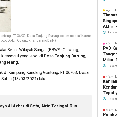
PKBM
4 jam l
Timnas
Singap
Akhiri
Tiket S
Redaks
enteng, RT 06/03, Desa Tanjung Burung belum selesai karena
2026
Foto: Dok. TCC untuk TangerangDaily)
4 jam l
PAD Ka
lai Besar Wilayah Sungai (BBWS) Ciliwung,
Tanger
i tanggul yang jebol di Desa
Tanjung Burung
,
Miliar
angerang
.
Perub
Redaks
2026
tak di Kampung Kandang Genteng, RT 06/03, Desa
4 jam l
 Sabtu (13/03/2021) lalu.
Kehila
Kendar
Tepat 
Dilaku
Redaks
ya Al Azhar di Setu, Airin Teringat Dua
5 jam l
Pemkot