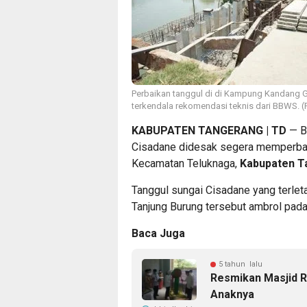
Perbaikan tanggul di di Kampung Kandang G
terkendala rekomendasi teknis dari BBWS. (
KABUPATEN TANGERANG | TD
— Ba
Cisadane didesak segera memperbaik
Kecamatan Teluknaga,
Kabupaten T
Tanggul sungai Cisadane yang terle
Tanjung Burung tersebut ambrol pada
Baca Juga
5 tahun lalu
Resmikan Masjid Ra
Anaknya