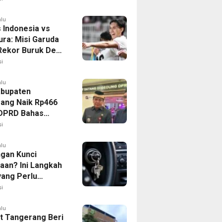
alu
 Indonesia vs
ura: Misi Garuda
 Rekor Buruk Demi
emifinal Piala AFF
i
alu
bupaten
ang Naik Rp466
, DPRD Bahas
ahan KUA-PPAS
i
alu
ngan Kunci
aan? Ini Langkah
yang Perlu
kan
i
alu
 Tangerang Beri