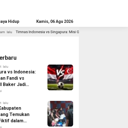
aya Hidup
Advertorial
Kamis, 06 Agu 2026
s Singapura: Misi Garuda Akhiri Rekor Buruk Demi Tiket Semifinal Piala AFF 2
erbaru
t lalu
ura vs Indonesia:
han Fandi vs
l Baker Jadi
 di Piala AFF
i
t lalu
 Kabupaten
rang Temukan
iktif dalam
ikan Dana BOP
i