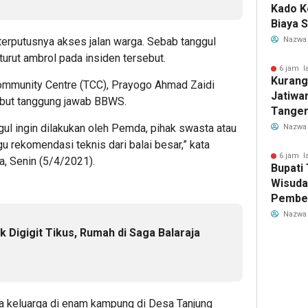
Kado K
Biaya 
Air Be
erputusnya akses jalan warga. Sebab tanggul
Nazwa
Jadi R
turut ambrol pada insiden tersebut.
6 jam l
Kurang
ommunity Centre (TCC), Prayogo Ahmad Zaidi
Jatiwa
ebut tanggung jawab BBWS.
Tanger
TPS3R 
gul ingin dilakukan oleh Pemda, pihak swasta atau
Nazwa
rekomendasi teknis dari balai besar,” kata
6 jam l
a, Senin (5/4/2021).
Bupati
Wisuda
Pember
untuk 
Nazwa
Genera
ik Digigit Tikus, Rumah di Saga Balaraja
la keluarga di enam kampung di Desa Tanjung