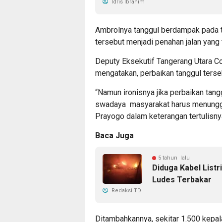
Idris Ibrahim
Ambrolnya tanggul berdampak pada t
tersebut menjadi penahan jalan yang 
Deputy Eksekutif Tangerang Utara C
mengatakan, perbaikan tanggul ters
“Namun ironisnya jika perbaikan tang
swadaya masyarakat harus menunggu 
Prayogo dalam keterangan tertulisny
Baca Juga
5 tahun lalu
Diduga Kabel Listr
Ludes Terbakar
Redaksi TD
Ditambahkannya, sekitar 1.500 kepa