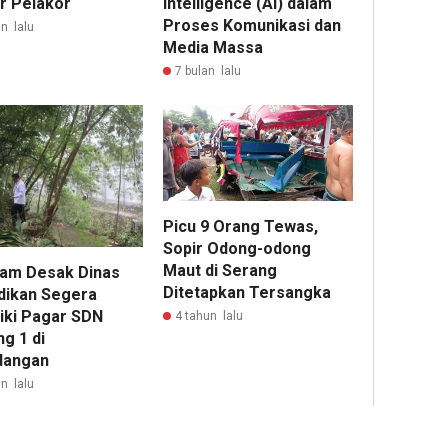
ar Pelakor
Intelligence (AI) dalam
Proses Komunikasi dan
n lalu
Media Massa
7 bulan lalu
Picu 9 Orang Tewas,
Sopir Odong-odong
Maut di Serang
am Desak Dinas
Ditetapkan Tersangka
dikan Segera
iki Pagar SDN
4 tahun lalu
g 1 di
dangan
n lalu