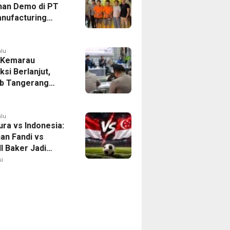
han Demo di PT
nufacturing
ia Ditahan, Polda
 Ungkap Motif
tan Pengelolaan
alu
 Kemarau
ksi Berlanjut,
b Tangerang
n Langkah
asi Krisis Air
alu
ura vs Indonesia:
han Fandi vs
l Baker Jadi
 di Piala AFF
i