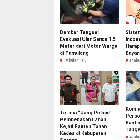
Damkar Tangsel
Siste
Evakuasi Ular Sanca 1,5
Indon
Meter dari Motor Warga
Harap
di Pamulang
Bayan
10 bulan lalu
1 tahu
Komn
Terima “Uang Pelicin”
Perso
Pembebasan Lahan,
Banti
Kejati Banten Tahan
Tange
Kades di Kabupaten
4 tahu