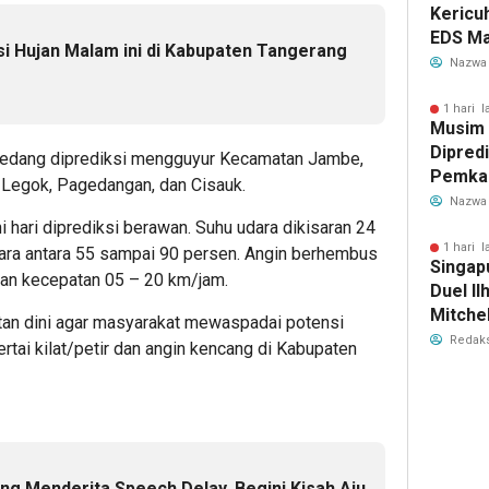
Kericu
EDS Ma
si Hujan Malam ini di Kabupaten Tangerang
Indones
Nazwa
Banten
Perebu
1 hari l
Musim
Limbah
Dipredi
 sedang diprediksi mengguyur Kecamatan Jambe,
Pemka
, Legok, Pagedangan, dan Cisauk.
Siapka
Nazwa
Antisip
 hari diprediksi berawan. Suhu udara dikisaran 24
Bersih
1 hari l
ra antara 55 sampai 90 persen. Angin berhembus
Singap
gan kecepatan 05 – 20 km/jam.
Duel Il
Mitchel
an dini agar masyarakat mewaspadai potensi
Sorotan
Redaks
ertai kilat/petir dan angin kencang di Kabupaten
2026
ng Menderita Speech Delay, Begini Kisah Aiu