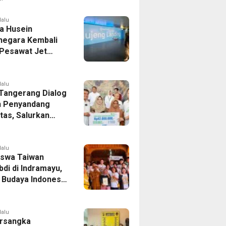
er Bek Tottenham
as
lalu
a Husein
negara Kembali
 Pesawat Jet
14 Agustus 2026,
 Indonesia Buka
andung-Denpasar
lalu
 Tangerang Dialog
 Penyandang
itas, Salurkan
n dan Tampung
si
lalu
swa Taiwan
di di Indramayu,
r Budaya Indonesia
ukasi Pekerja
lalu
rsangka