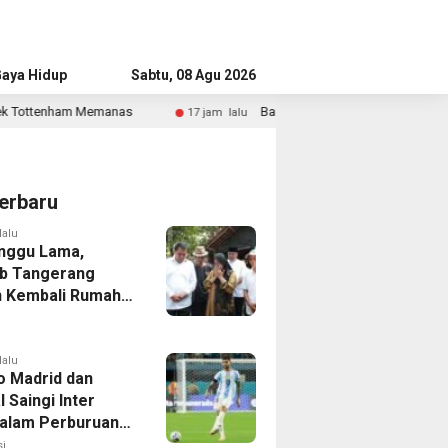
aya Hidup
Advertorial
Sabtu, 08 Agu 2026
Bandara Husein Sastranegara Kembali Layani Pesawat Jet Mu
17 jam lalu
erbaru
lalu
nggu Lama,
b Tangerang
 Kembali Rumah
yang Roboh
Puting Beliung
lalu
co Madrid dan
 Saingi Inter
dalam Perburuan
an Romero,
i