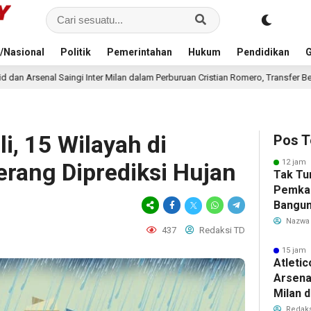
/Nasional
Politik
Pemerintahan
Hukum
Pendidikan
G
Milan dalam Perburuan Cristian Romero, Transfer Bek Tottenham Memanas
i, 15 Wilayah di
Pos T
12 jam 
rang Diprediksi Hujan
Tak Tu
Pemka
Bangun
Warga 
Nazwa
437
Redaksi TD
Akibat 
15 jam 
Atleti
Arsenal
Milan 
Cristi
Redaks