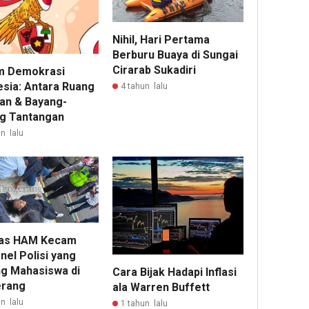
Nihil, Hari Pertama
Berburu Buaya di Sungai
Cirarab Sukadiri
m Demokrasi
esia: Antara Ruang
4 tahun lalu
an & Bayang-
g Tantangan
n lalu
as HAM Kecam
nel Polisi yang
ng Mahasiswa di
Cara Bijak Hadapi Inflasi
rang
ala Warren Buffett
n lalu
1 tahun lalu