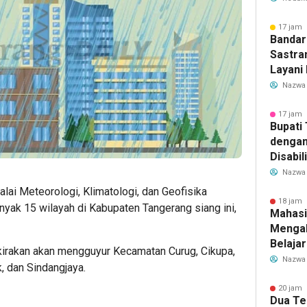
Transf
Meman
17 jam 
Bandar
Sastra
Layani
Mulai 
Nazwa
Garuda
Rute B
17 jam 
Bupati
dengan
Disabil
Bantua
Nazwa
Aspira
lai Meteorologi, Klimatologi, dan Geofisika
18 jam 
ak 15 wilayah di Kabupaten Tangerang siang ini,
Mahasi
Mengab
Belaja
akirakan akan mengguyur Kecamatan Curug, Cikupa,
dan Ed
Nazwa
k, dan Sindangjaya.
Migran
20 jam 
Dua Te