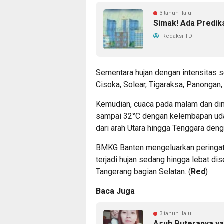
3 tahun lalu
Simak! Ada Predik
Redaksi TD
Sementara hujan dengan intensitas
Cisoka, Solear, Tigaraksa, Panongan
Kemudian, cuaca pada malam dan dini
sampai 32°C dengan kelembapan uda
dari arah Utara hingga Tenggara den
BMKG Banten mengeluarkan peringat
terjadi hujan sedang hingga lebat dis
Tangerang bagian Selatan. (
Red
)
Baca Juga
3 tahun lalu
Asuh Puteranya ya